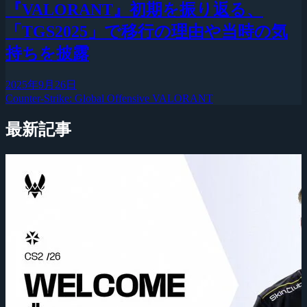
『VALORANT』初期を振り返る、
「TGS2025」で移行の理由や当時の気
持ちを披露
2025年9月26日
Counter-Strike: Global Offensive
VALORANT
最新記事