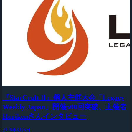
『StarCraft II』個人主催大会「Legacy
Weekly Japan」開催500回突破、主催者
Horikenさんインタビュー
2026年8月5日