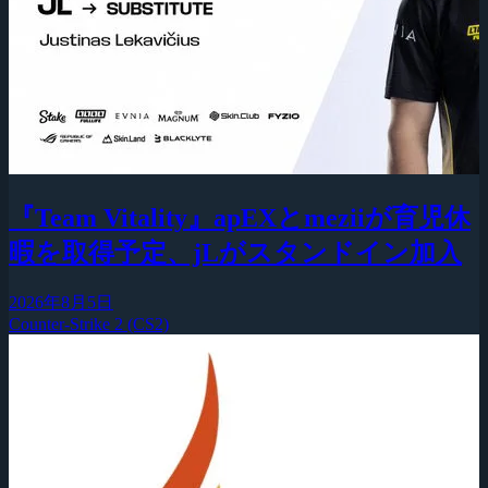
『Team Vitality』apEXとmeziiが育児休
暇を取得予定、jLがスタンドイン加入
2026年8月5日
Counter-Strike 2 (CS2)