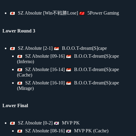
SZ Absolute [Win不戦勝Lose]
5Power Gaming
Lower Round 3
SZ Absolute [2-1]
B.O.O.T-dream[S]cape
SZ Absolute [09-16]
B.O.O.T-dream[S]cape
(Inferno)
SZ Absolute [16-14]
B.O.O.T-dream[S]cape
(Cache)
SZ Absolute [16-10]
B.O.O.T-dream[S]cape
(Mirage)
Lower Final
SZ Absolute [0-2]
MVP PK
SZ Absolute [08-16]
MVP PK (Cache)