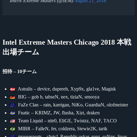
Intel® Extreme Masters (@IEM)
August 21, 2018
Intel Extreme Masters Chicago 2018 本戦
出場チーム
招待 – 10チーム
Astralis – device, dupreeh, Xyp9x, gla1ve, Magisk
BIG – gob b, tabseN, nex, tiziaN, smooya
FaZe Clan – rain, karrigan, NiKo, GuardiaN, olofmeister
Fnatic – KRIMZ, JW, flusha, Xizt, draken
Team Liquid – nitr0, EliGE, Twistzz, NAF, TACO
MIBR – FalleN, fer, coldzera, Stewie2K, tarik
mousesports – chrisJ, Republic oskar, ropz, suNny, Snax