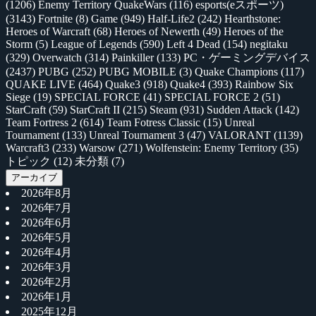
(1206)
Enemy Territory QuakeWars
(116)
esports(eスポーツ)
(3143)
Fortnite
(8)
Game
(949)
Half-Life2
(242)
Hearthstone:
Heroes of Warcraft
(68)
Heroes of Newerth
(49)
Heroes of the
Storm
(5)
League of Legends
(590)
Left 4 Dead
(154)
negitaku
(329)
Overwatch
(314)
Painkiller
(133)
PC・ゲーミングデバイス
(2437)
PUBG
(252)
PUBG MOBILE
(3)
Quake Champions
(117)
QUAKE LIVE
(464)
Quake3
(918)
Quake4
(393)
Rainbow Six
Siege
(19)
SPECIAL FORCE
(41)
SPECIAL FORCE 2
(51)
StarCraft
(59)
StarCraft II
(215)
Steam
(931)
Sudden Attack
(142)
Team Fortress 2
(614)
Team Fotress Classic
(15)
Unreal
Tournament
(133)
Unreal Tournament 3
(47)
VALORANT
(1139)
Warcraft3
(233)
Warsow
(271)
Wolfenstein: Enemy Territory
(35)
トピック
(12)
未分類
(7)
アーカイブ
2026年8月
2026年7月
2026年6月
2026年5月
2026年4月
2026年3月
2026年2月
2026年1月
2025年12月