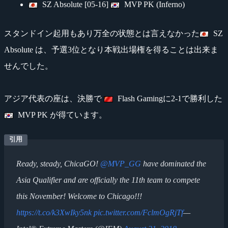
SZ Absolute [05-16]
MVP PK (Inferno)
スタンドイン起用もあり万全の状態とは言えなかった
SZ
Absolute は、予選3位となり本戦出場権を得ることは出来ま
せんでした。
アジア代表の座は、決勝で
Flash Gamingに2-1で勝利した
MVP PK が得ています。
Ready, steady, ChicaGO!
@MVP_GG
have dominated the
Asia Qualifier and are officially the 11th team to compete
this November! Welcome to Chicago!!!
https://t.co/k3XwIky5nk
pic.twitter.com/FclmOgRjTf
—