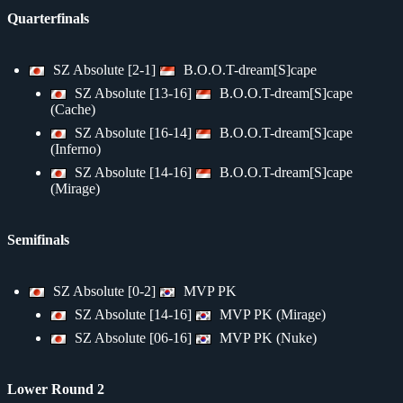
Quarterfinals
SZ Absolute [2-1]
B.O.O.T-dream[S]cape
SZ Absolute [13-16]
B.O.O.T-dream[S]cape
(Cache)
SZ Absolute [16-14]
B.O.O.T-dream[S]cape
(Inferno)
SZ Absolute [14-16]
B.O.O.T-dream[S]cape
(Mirage)
Semifinals
SZ Absolute [0-2]
MVP PK
SZ Absolute [14-16]
MVP PK (Mirage)
SZ Absolute [06-16]
MVP PK (Nuke)
Lower Round 2