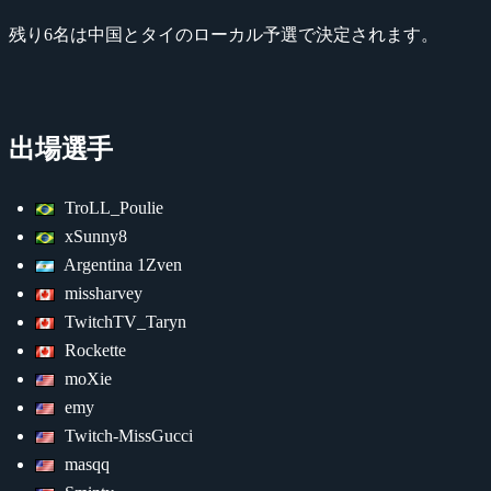
残り6名は中国とタイのローカル予選で決定されます。
出場選手
TroLL_Poulie
xSunny8
Argentina 1Zven
missharvey
TwitchTV_Taryn
Rockette
moXie
emy
Twitch-MissGucci
masqq