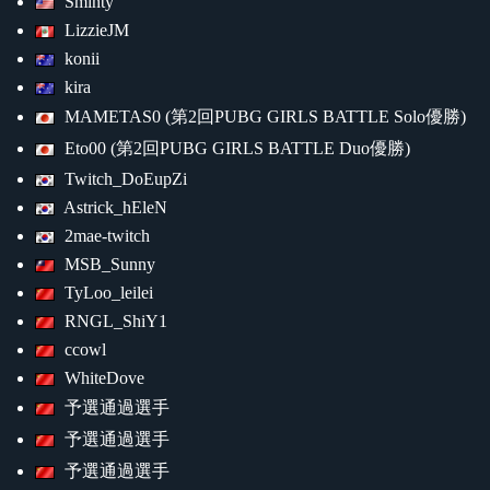
Sminty
LizzieJM
konii
kira
MAMETAS0 (第2回PUBG GIRLS BATTLE Solo優勝)
Eto00 (第2回PUBG GIRLS BATTLE Duo優勝)
Twitch_DoEupZi
Astrick_hEleN
2mae-twitch
MSB_Sunny
TyLoo_leilei
RNGL_ShiY1
ccowl
WhiteDove
予選通過選手
予選通過選手
予選通過選手