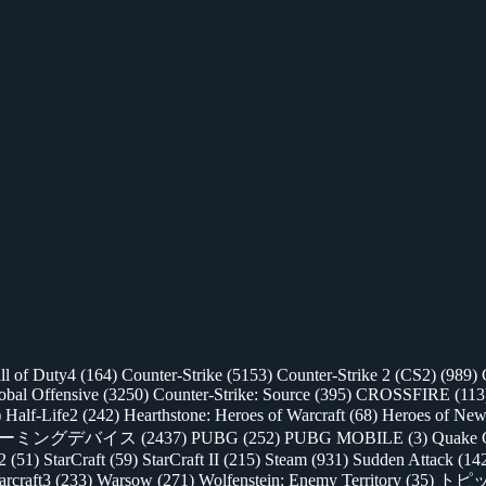
ll of Duty4
(164)
Counter-Strike
(5153)
Counter-Strike 2 (CS2)
(989)
lobal Offensive
(3250)
Counter-Strike: Source
(395)
CROSSFIRE
(113
)
Half-Life2
(242)
Hearthstone: Heroes of Warcraft
(68)
Heroes of New
ゲーミングデバイス
(2437)
PUBG
(252)
PUBG MOBILE
(3)
Quake 
 2
(51)
StarCraft
(59)
StarCraft II
(215)
Steam
(931)
Sudden Attack
(14
rcraft3
(233)
Warsow
(271)
Wolfenstein: Enemy Territory
(35)
トピ