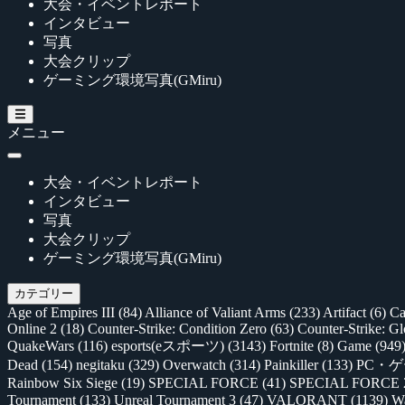
大会・イベントレポート
インタビュー
写真
大会クリップ
ゲーミング環境写真(GMiru)
メニュー
大会・イベントレポート
インタビュー
写真
大会クリップ
ゲーミング環境写真(GMiru)
カテゴリー
Age of Empires III
(84)
Alliance of Valiant Arms
(233)
Artifact
(6)
Ca
Online 2
(18)
Counter-Strike: Condition Zero
(63)
Counter-Strike: G
QuakeWars
(116)
esports(eスポーツ)
(3143)
Fortnite
(8)
Game
(949
Dead
(154)
negitaku
(329)
Overwatch
(314)
Painkiller
(133)
PC・
Rainbow Six Siege
(19)
SPECIAL FORCE
(41)
SPECIAL FORCE
Tournament
(133)
Unreal Tournament 3
(47)
VALORANT
(1139)
Wa