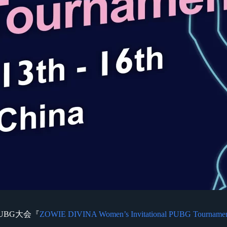
UBG大会『
ZOWIE DIVINA Women’s Invitational PUBG Tourname