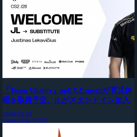
『Team Vitality』apEXとmeziiが育児休
暇を取得予定、jLがスタンドイン加入
2026年8月5日
Counter-Strike 2 (CS2)