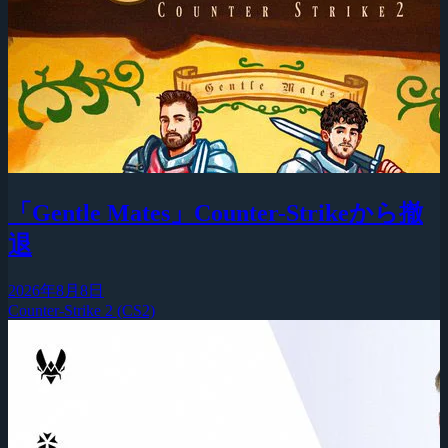
「Gentle Mates」Counter-Strikeから撤
退
2026年8月8日
Counter-Strike 2 (CS2)