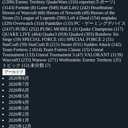
(1206)
Enemy Territory QuakeWars
(116)
esports(eスポーツ)
(3143)
Fortnite
(8)
Game
(949)
Half-Life2
(242)
Hearthstone:
Heroes of Warcraft
(68)
Heroes of Newerth
(49)
Heroes of the
Storm
(5)
League of Legends
(590)
Left 4 Dead
(154)
negitaku
(329)
Overwatch
(314)
Painkiller
(133)
PC・ゲーミングデバイス
(2437)
PUBG
(252)
PUBG MOBILE
(3)
Quake Champions
(117)
QUAKE LIVE
(464)
Quake3
(918)
Quake4
(393)
Rainbow Six
Siege
(19)
SPECIAL FORCE
(41)
SPECIAL FORCE 2
(51)
StarCraft
(59)
StarCraft II
(215)
Steam
(931)
Sudden Attack
(142)
Team Fortress 2
(614)
Team Fotress Classic
(15)
Unreal
Tournament
(133)
Unreal Tournament 3
(47)
VALORANT
(1139)
Warcraft3
(233)
Warsow
(271)
Wolfenstein: Enemy Territory
(35)
トピック
(12)
未分類
(7)
アーカイブ
2026年8月
2026年7月
2026年6月
2026年5月
2026年4月
2026年3月
2026年2月
2026年1月
2025年12月