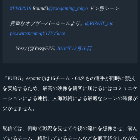
#PWI2018
Round3
@zoogaming_tokyo
ドン勝シーン
貴重なオブザーバールームより。
@RIZeST_inc
pic.twitter.com/gY1ZYy5uce
— Yossy (@YossyFPS)
2018年12月16日
『PUBG』esportsでは16チーム・64名もの選手が同時に競技
を実施するため、最高の映像を観客に届けるにはコミュニケ
ーションによる連携、人海戦術による最適なシーンの確保が
欠かせません。
配信では、俯瞰で戦況を見せて今後の流れを想像させ、潜ん
でいるチーム、移動しているチームなどを適宜紹介しながら