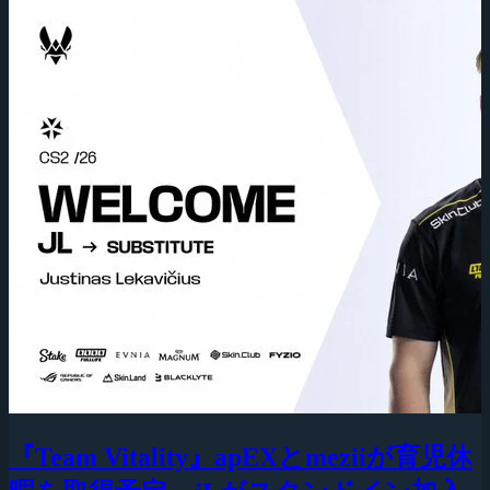
『Team Vitality』apEXとmeziiが育児休