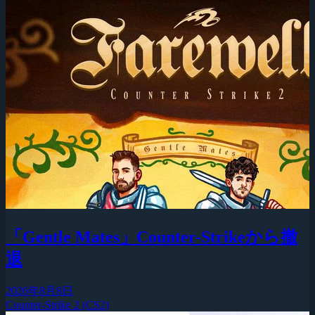
「Gentle Mates」Counter-Strikeから撤
退
2026年8月8日
Counter-Strike 2 (CS2)