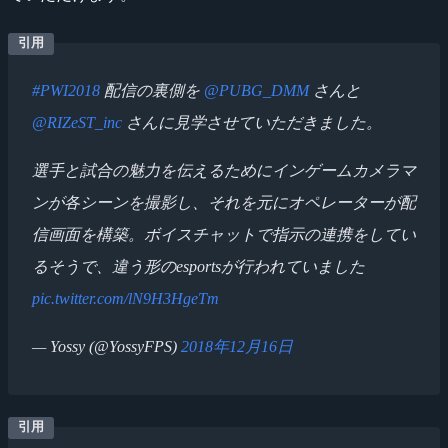
#PWI2018
配信の裏側を
@PUBG_DMM
さんと
@RIZeST_inc
さんに見学させていただきました。
選手と試合の魅力を伝えるためにインゲームカメラマ
ンが各シーンを撮影し、それを元にオペレーターが配
信画面を構築。ボイスチャットで指示の連携をしてい
るそうで、違う形のesportsが行われていました
pic.twitter.com/lN9H3HgeTm
— Yossy (@YossyFPS)
2018年12月16日