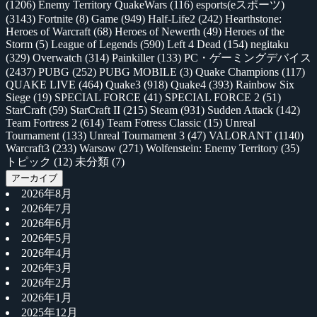
(1206)
Enemy Territory QuakeWars
(116)
esports(eスポーツ)
(3143)
Fortnite
(8)
Game
(949)
Half-Life2
(242)
Hearthstone:
Heroes of Warcraft
(68)
Heroes of Newerth
(49)
Heroes of the
Storm
(5)
League of Legends
(590)
Left 4 Dead
(154)
negitaku
(329)
Overwatch
(314)
Painkiller
(133)
PC・ゲーミングデバイス
(2437)
PUBG
(252)
PUBG MOBILE
(3)
Quake Champions
(117)
QUAKE LIVE
(464)
Quake3
(918)
Quake4
(393)
Rainbow Six
Siege
(19)
SPECIAL FORCE
(41)
SPECIAL FORCE 2
(51)
StarCraft
(59)
StarCraft II
(215)
Steam
(931)
Sudden Attack
(142)
Team Fortress 2
(614)
Team Fotress Classic
(15)
Unreal
Tournament
(133)
Unreal Tournament 3
(47)
VALORANT
(1140)
Warcraft3
(233)
Warsow
(271)
Wolfenstein: Enemy Territory
(35)
トピック
(12)
未分類
(7)
アーカイブ
2026年8月
2026年7月
2026年6月
2026年5月
2026年4月
2026年3月
2026年2月
2026年1月
2025年12月