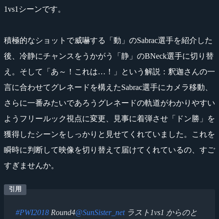
1vs1シーンです。
積極的なショットで威嚇する「動」のSabrac選手を紹介した
後、冷静にチャンスをうかがう「静」のBNeck選手に切り替
え。そして「あ～！これは…！」という解説：釈迦さんの一
言に合わせてグレネードを構えたSabrac選手にカメラ移動、
さらに一番みたいであろうグレネードの軌道がわかりやすい
ようフリールック視点に変更、見事に着弾させ「ドン勝」を
獲得したシーンをしっかりと見せてくれていました。これを
瞬時に判断して映像を切り替えて届けてくれているの、すご
すぎませんか。
#PWI2018
Round4
@SunSister_net
ラスト1vs1 からのと