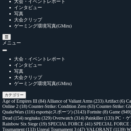
大会・イベントレポート
インタビュー
写真
大会クリップ
ゲーミング環境写真(GMiru)
メニュー
大会・イベントレポート
インタビュー
写真
大会クリップ
ゲーミング環境写真(GMiru)
カテゴリー
Age of Empires III
(84)
Alliance of Valiant Arms
(233)
Artifact
(6)
Ca
Online 2
(18)
Counter-Strike: Condition Zero
(63)
Counter-Strike: G
QuakeWars
(116)
esports(eスポーツ)
(3143)
Fortnite
(8)
Game
(949
Dead
(154)
negitaku
(329)
Overwatch
(314)
Painkiller
(133)
PC・
Rainbow Six Siege
(19)
SPECIAL FORCE
(41)
SPECIAL FORCE
Tournament
(133)
Unreal Tournament 3
(47)
VALORANT
(1139)
Wa