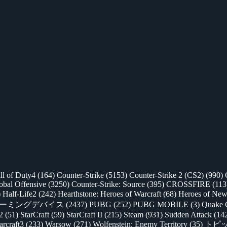
ll of Duty4
(164)
Counter-Strike
(5153)
Counter-Strike 2 (CS2)
(990)
lobal Offensive
(3250)
Counter-Strike: Source
(395)
CROSSFIRE
(113
)
Half-Life2
(242)
Hearthstone: Heroes of Warcraft
(68)
Heroes of New
ゲーミングデバイス
(2437)
PUBG
(252)
PUBG MOBILE
(3)
Quake 
 2
(51)
StarCraft
(59)
StarCraft II
(215)
Steam
(931)
Sudden Attack
(14
rcraft3
(233)
Warsow
(271)
Wolfenstein: Enemy Territory
(35)
トピ