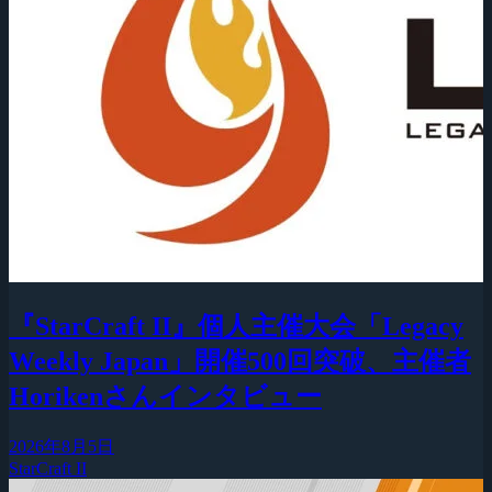
『StarCraft II』個人主催大会「Legacy
Weekly Japan」開催500回突破、主催者
Horikenさんインタビュー
2026年8月5日
StarCraft II