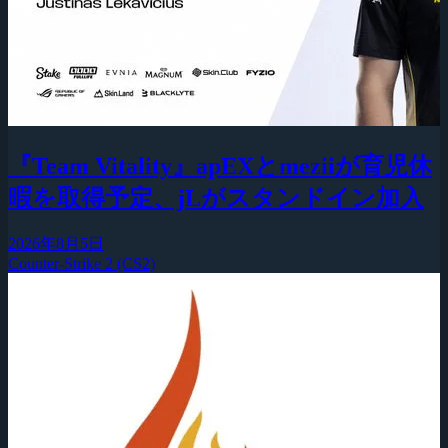
『Team Vitality』apEXとmeziiが育児休
暇を取得予定、jLがスタンドイン加入
2026年8月5日
Counter-Strike 2 (CS2)