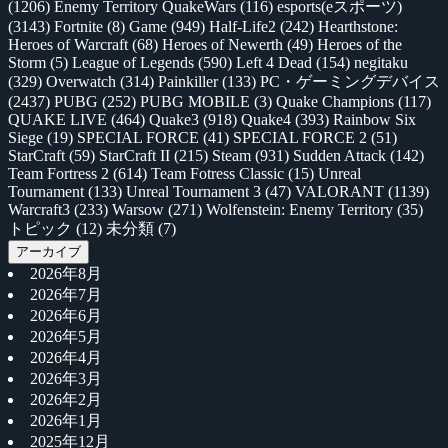
(1206)
Enemy Territory QuakeWars
(116)
esports(eスポーツ)
(3143)
Fortnite
(8)
Game
(949)
Half-Life2
(242)
Hearthstone:
Heroes of Warcraft
(68)
Heroes of Newerth
(49)
Heroes of the
Storm
(5)
League of Legends
(590)
Left 4 Dead
(154)
negitaku
(329)
Overwatch
(314)
Painkiller
(133)
PC・ゲーミングデバイス
(2437)
PUBG
(252)
PUBG MOBILE
(3)
Quake Champions
(117)
QUAKE LIVE
(464)
Quake3
(918)
Quake4
(393)
Rainbow Six
Siege
(19)
SPECIAL FORCE
(41)
SPECIAL FORCE 2
(51)
StarCraft
(59)
StarCraft II
(215)
Steam
(931)
Sudden Attack
(142)
Team Fortress 2
(614)
Team Fotress Classic
(15)
Unreal
Tournament
(133)
Unreal Tournament 3
(47)
VALORANT
(1139)
Warcraft3
(233)
Warsow
(271)
Wolfenstein: Enemy Territory
(35)
トピック
(12)
未分類
(7)
アーカイブ
2026年8月
2026年7月
2026年6月
2026年5月
2026年4月
2026年3月
2026年2月
2026年1月
2025年12月