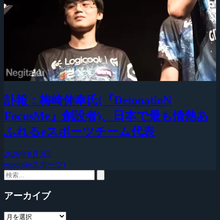
訃報：梅崎伸幸氏(『DetonatioN
FocusMe』創設者)、日本で最も情熱あ
ふれるeスポーツチーム代表
2026年8月3日
esports(eスポーツ)
アーカイブ