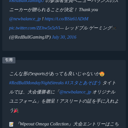
#RedBullGamingU
の参加者全員へニューバランスのス
ニーカーが贈られることが決定！ Thank you
@newbalance_jp
!
https://t.co/BSiz61ADtM
pic.twitter.com/ZEhw5x5zVl
— レッドブル ゲーミング
(@RedBullGamingJP)
July 30, 2016
こんな形のesportsがあっても良いじゃないか
#RedBullMondayNightStreaks
#Jスタとあそぼう
タイト
ルでは、大会優勝者に「
@newbalance_jp
オリジナル
ユニフォーム」を贈呈！アスリートの証を手に入れよ
う
『Wipeout Omega Collection』大会エントリーはこち