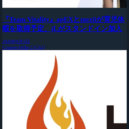
『Team Vitality』apEXとmeziiが育児休
暇を取得予定、jLがスタンドイン加入
2026年8月5日
Counter-Strike 2 (CS2)