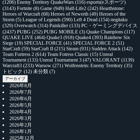
(1206)
Enemy Territory QuakeWars
(116)
esports(eスポーツ)
(3143)
Fortnite
(8)
Game
(949)
Half-Life2
(242)
Hearthstone:
Heroes of Warcraft
(68)
Heroes of Newerth
(49)
Heroes of the
Storm
(5)
League of Legends
(590)
Left 4 Dead
(154)
negitaku
(329)
Overwatch
(314)
Painkiller
(133)
PC・ゲーミングデバイス
(2437)
PUBG
(252)
PUBG MOBILE
(3)
Quake Champions
(117)
QUAKE LIVE
(464)
Quake3
(918)
Quake4
(393)
Rainbow Six
Siege
(19)
SPECIAL FORCE
(41)
SPECIAL FORCE 2
(51)
StarCraft
(59)
StarCraft II
(215)
Steam
(931)
Sudden Attack
(142)
Team Fortress 2
(614)
Team Fotress Classic
(15)
Unreal
Tournament
(133)
Unreal Tournament 3
(47)
VALORANT
(1139)
Warcraft3
(233)
Warsow
(271)
Wolfenstein: Enemy Territory
(35)
トピック
(12)
未分類
(7)
アーカイブ
2026年8月
2026年7月
2026年6月
2026年5月
2026年4月
2026年3月
2026年2月
2026年1月
2025年12月