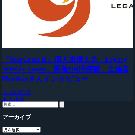
『StarCraft II』個人主催大会「Legacy
Weekly Japan」開催500回突破、主催者
Horikenさんインタビュー
2026年8月5日
StarCraft II
アーカイブ