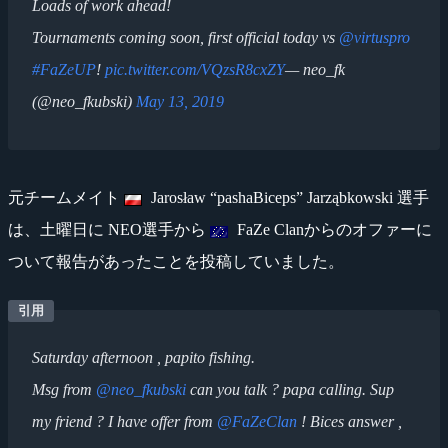
Loads of work ahead!
Tournaments coming soon, first official today vs
@virtuspro
#FaZeUP
!
pic.twitter.com/VQzsR8cxZY
— neo_fk
(@neo_fkubski)
May 13, 2019
元チームメイト
Jarosław “pashaBiceps” Jarząbkowski 選手
は、土曜日に NEO選手から
FaZe Clanからのオファーに
ついて報告があったことを投稿していました。
Saturday afternoon , papito fishing.
Msg from
@neo_fkubski
can you talk ? papa calling. Sup
my friend ? I have offer from
@FaZeClan
! Bices answer ,