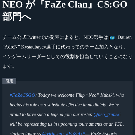
NEO が『FaZe Clan』CS:GO
部門へ
チーム公式Twitterでの発表によると、NEO選手は
Dauren
“AdreN” Kystaubayev選手に代わってのチーム加入となり、
インゲームリーダーとしての役割を担当していくことになり
ます。
#FaZeCSGO
: Today we welcome Filip “Neo” Kubski, who
begins his role as a substitute effective immediately. We’re
proud to have such a legend join our roster.
@neo_fkubski
will be representing us in upcoming tournaments as an IGL,
starting today vs
@virtuspro
.
#FaZeUP
— FaZe Esports