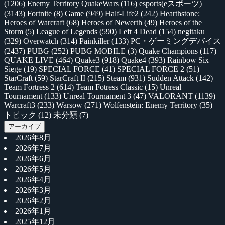
(1206)
Enemy Territory QuakeWars
(116)
esports(eスポーツ)
(3143)
Fortnite
(8)
Game
(949)
Half-Life2
(242)
Hearthstone:
Heroes of Warcraft
(68)
Heroes of Newerth
(49)
Heroes of the
Storm
(5)
League of Legends
(590)
Left 4 Dead
(154)
negitaku
(329)
Overwatch
(314)
Painkiller
(133)
PC・ゲーミングデバイス
(2437)
PUBG
(252)
PUBG MOBILE
(3)
Quake Champions
(117)
QUAKE LIVE
(464)
Quake3
(918)
Quake4
(393)
Rainbow Six
Siege
(19)
SPECIAL FORCE
(41)
SPECIAL FORCE 2
(51)
StarCraft
(59)
StarCraft II
(215)
Steam
(931)
Sudden Attack
(142)
Team Fortress 2
(614)
Team Fotress Classic
(15)
Unreal
Tournament
(133)
Unreal Tournament 3
(47)
VALORANT
(1139)
Warcraft3
(233)
Warsow
(271)
Wolfenstein: Enemy Territory
(35)
トピック
(12)
未分類
(7)
アーカイブ
2026年8月
2026年7月
2026年6月
2026年5月
2026年4月
2026年3月
2026年2月
2026年1月
2025年12月