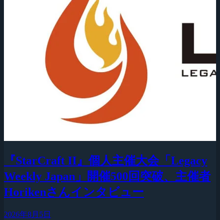
『StarCraft II』個人主催大会「Legacy
Weekly Japan」開催500回突破、主催者
Horikenさんインタビュー
2026年8月5日