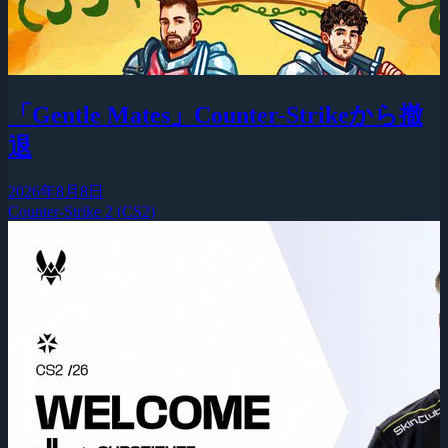
「Gentle Mates」Counter-Strikeから撤
退
2026年8月8日
Counter-Strike 2 (CS2)