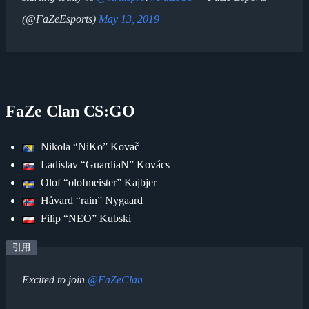
(@FaZeEsports)
May 13, 2019
FaZe Clan CS:GO
Nikola “NiKo” Kovač
Ladislav “GuardiaN” Kovács
Olof “olofmeister” Kajbjer
Håvard “rain” Nygaard
Filip “NEO” Kubski
Excited to join
@FaZeClan