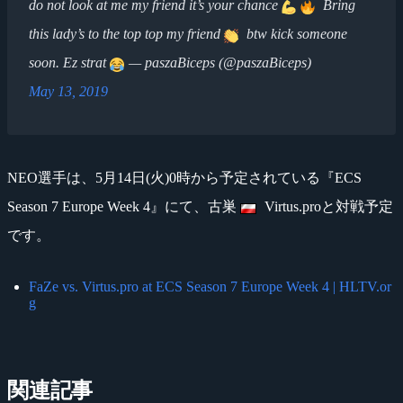
do not look at me my friend it’s your chance
Bring
this lady’s to the top top my friend
btw kick someone
soon. Ez strat
— paszaBiceps (@paszaBiceps)
May 13, 2019
NEO選手は、5月14日(火)0時から予定されている『ECS
Season 7 Europe Week 4』にて、古巣
Virtus.proと対戦予定
です。
FaZe vs. Virtus.pro at ECS Season 7 Europe Week 4 | HLTV.or
g
関連記事