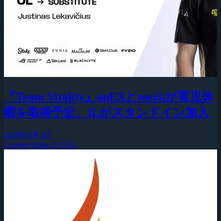
『Team Vitality』apEXとmeziiが育児休
暇を取得予定、jLがスタンドイン加入
2026年8月5日
Counter-Strike 2 (CS2)