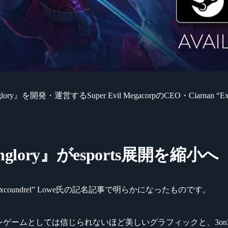
発・運営するSuper Evil MegacorpのCEO・Ciarnan “E
lory』がesports展開を縮小へ
“Excoundrel” Lowe氏の記名記事で明らかになったものです。
ートフォンゲームとしては信じられないほど美しいグラフィックと、3