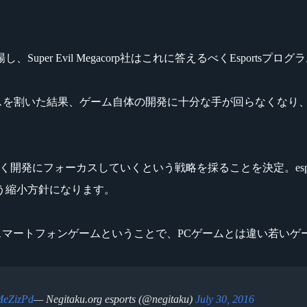
er Evil Megacorp社はこれに答えるべくEsports
ースを割いた結果、ゲーム自体の開発に十分な手が回らなくなり、結
力的にしていく開発にフォーカスしていくという戦略を採ることを決定。
う縮小方針になります。
会を開催。スマートフォンゲームということで、PCゲームとは違い
MeZizPd
— Negitaku.org esports (@negitaku)
July 30, 2016