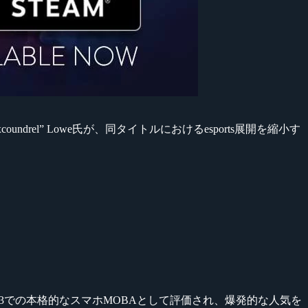
xcoundrel” Lowe氏が、同タイトルにおけるesports展開を縮小す
on3での本格的なスマホMOBAとして評価され、爆発的な人気を