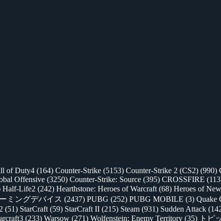
ll of Duty4
(164)
Counter-Strike
(5153)
Counter-Strike 2 (CS2)
(990)
lobal Offensive
(3250)
Counter-Strike: Source
(395)
CROSSFIRE
(113
)
Half-Life2
(242)
Hearthstone: Heroes of Warcraft
(68)
Heroes of New
ゲーミングデバイス
(2437)
PUBG
(252)
PUBG MOBILE
(3)
Quake 
 2
(51)
StarCraft
(59)
StarCraft II
(215)
Steam
(931)
Sudden Attack
(14
rcraft3
(233)
Warsow
(271)
Wolfenstein: Enemy Territory
(35)
トピ