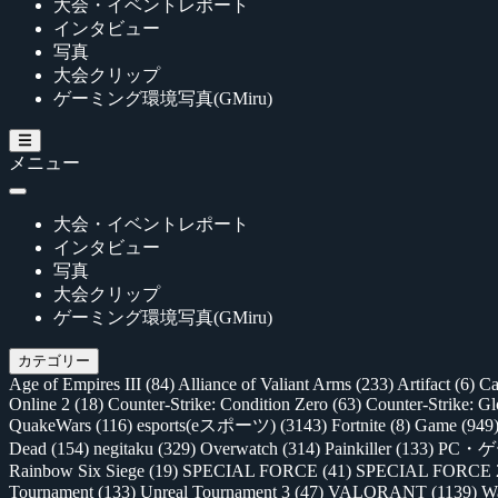
大会・イベントレポート
インタビュー
写真
大会クリップ
ゲーミング環境写真(GMiru)
メニュー
大会・イベントレポート
インタビュー
写真
大会クリップ
ゲーミング環境写真(GMiru)
カテゴリー
Age of Empires III
(84)
Alliance of Valiant Arms
(233)
Artifact
(6)
Ca
Online 2
(18)
Counter-Strike: Condition Zero
(63)
Counter-Strike: G
QuakeWars
(116)
esports(eスポーツ)
(3143)
Fortnite
(8)
Game
(949
Dead
(154)
negitaku
(329)
Overwatch
(314)
Painkiller
(133)
PC・
Rainbow Six Siege
(19)
SPECIAL FORCE
(41)
SPECIAL FORCE
Tournament
(133)
Unreal Tournament 3
(47)
VALORANT
(1139)
Wa