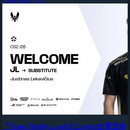
Counter-Strike 2 (CS2)
『Team Vitality』apEXとmeziiが育児休