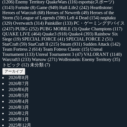
(1206)
Enemy Territory QuakeWars
(116)
esports(eスポーツ)
(3143)
Fortnite
(8)
Game
(949)
Half-Life2
(242)
Hearthstone:
Heroes of Warcraft
(68)
Heroes of Newerth
(49)
Heroes of the
Storm
(5)
League of Legends
(590)
Left 4 Dead
(154)
negitaku
(329)
Overwatch
(314)
Painkiller
(133)
PC・ゲーミングデバイス
(2437)
PUBG
(252)
PUBG MOBILE
(3)
Quake Champions
(117)
QUAKE LIVE
(464)
Quake3
(918)
Quake4
(393)
Rainbow Six
Siege
(19)
SPECIAL FORCE
(41)
SPECIAL FORCE 2
(51)
StarCraft
(59)
StarCraft II
(215)
Steam
(931)
Sudden Attack
(142)
Team Fortress 2
(614)
Team Fotress Classic
(15)
Unreal
Tournament
(133)
Unreal Tournament 3
(47)
VALORANT
(1140)
Warcraft3
(233)
Warsow
(271)
Wolfenstein: Enemy Territory
(35)
トピック
(12)
未分類
(7)
アーカイブ
2026年8月
2026年7月
2026年6月
2026年5月
2026年4月
2026年3月
2026年2月
2026年1月
2025年12月