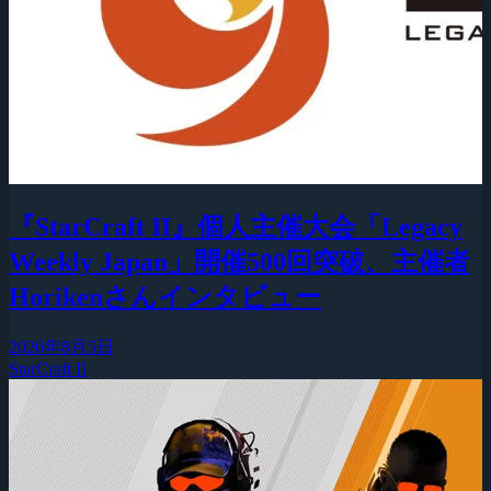
『StarCraft II』個人主催大会「Legacy
Weekly Japan」開催500回突破、主催者
Horikenさんインタビュー
2026年8月5日
StarCraft II