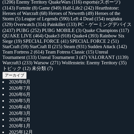
(1206)
Enemy Territory QuakeWars
(116)
esports(eスポーツ)
(3143)
Fortnite
(8)
Game
(949)
Half-Life2
(242)
Hearthstone:
Heroes of Warcraft
(68)
Heroes of Newerth
(49)
Heroes of the
Storm
(5)
League of Legends
(590)
Left 4 Dead
(154)
negitaku
(329)
Overwatch
(314)
Painkiller
(133)
PC・ゲーミングデバイス
(2437)
PUBG
(252)
PUBG MOBILE
(3)
Quake Champions
(117)
QUAKE LIVE
(464)
Quake3
(918)
Quake4
(393)
Rainbow Six
Siege
(19)
SPECIAL FORCE
(41)
SPECIAL FORCE 2
(51)
StarCraft
(59)
StarCraft II
(215)
Steam
(931)
Sudden Attack
(142)
Team Fortress 2
(614)
Team Fotress Classic
(15)
Unreal
Tournament
(133)
Unreal Tournament 3
(47)
VALORANT
(1139)
Warcraft3
(233)
Warsow
(271)
Wolfenstein: Enemy Territory
(35)
トピック
(12)
未分類
(7)
アーカイブ
2026年8月
2026年7月
2026年6月
2026年5月
2026年4月
2026年3月
2026年2月
2026年1月
2025年12月