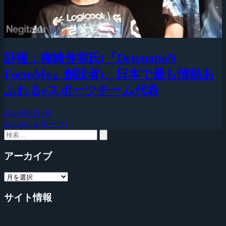
訃報：梅崎伸幸氏(『DetonatioN
FocusMe』創設者)、日本で最も情熱あ
ふれるeスポーツチーム代表
2026年8月3日
esports(eスポーツ)
アーカイブ
サイト情報