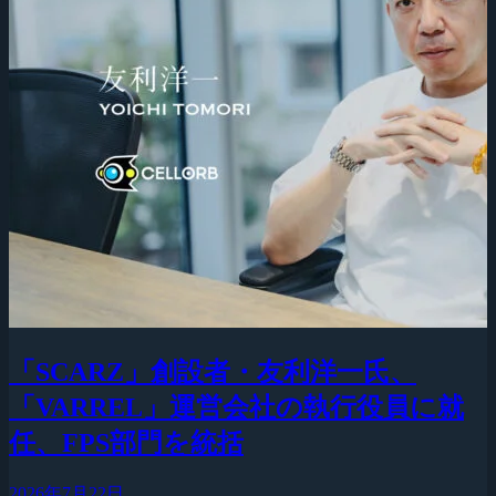
「SCARZ」創設者・友利洋一氏、
「VARREL」運営会社の執行役員に就
任、FPS部門を統括
2026年7月22日