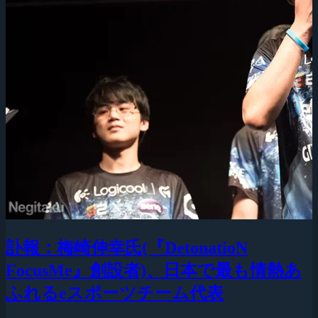
訃報：梅崎伸幸氏(『DetonatioN
FocusMe』創設者)、日本で最も情熱あ
ふれるeスポーツチーム代表