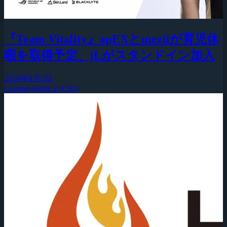
『Team Vitality』apEXとmeziiが育児休
暇を取得予定、jLがスタンドイン加入
2026年8月5日
Counter-Strike 2 (CS2)