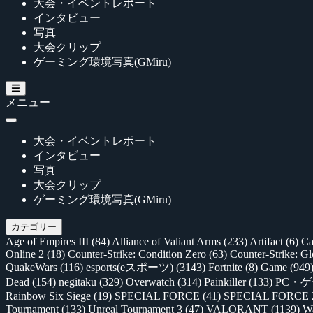
大会・イベントレポート
インタビュー
写真
大会クリップ
ゲーミング環境写真(GMiru)
メニュー
大会・イベントレポート
インタビュー
写真
大会クリップ
ゲーミング環境写真(GMiru)
カテゴリー
Age of Empires III
(84)
Alliance of Valiant Arms
(233)
Artifact
(6)
Ca
Online 2
(18)
Counter-Strike: Condition Zero
(63)
Counter-Strike: G
QuakeWars
(116)
esports(eスポーツ)
(3143)
Fortnite
(8)
Game
(949
Dead
(154)
negitaku
(329)
Overwatch
(314)
Painkiller
(133)
PC・
Rainbow Six Siege
(19)
SPECIAL FORCE
(41)
SPECIAL FORCE
Tournament
(133)
Unreal Tournament 3
(47)
VALORANT
(1139)
Wa