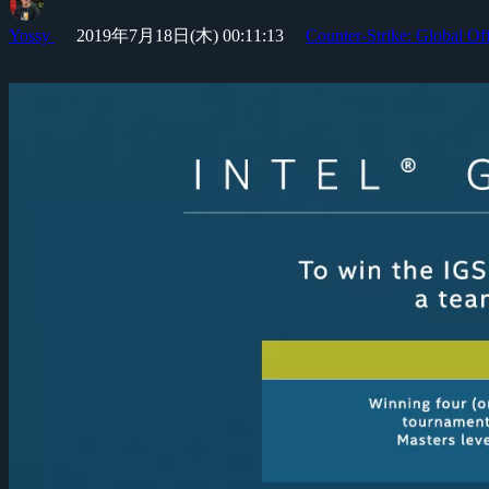
Yossy
2019年7月18日(木) 00:11:13
Counter-Strike: Global Of