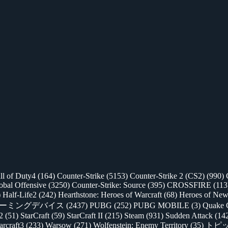
ll of Duty4
(164)
Counter-Strike
(5153)
Counter-Strike 2 (CS2)
(990)
lobal Offensive
(3250)
Counter-Strike: Source
(395)
CROSSFIRE
(113
)
Half-Life2
(242)
Hearthstone: Heroes of Warcraft
(68)
Heroes of New
ゲーミングデバイス
(2437)
PUBG
(252)
PUBG MOBILE
(3)
Quake 
 2
(51)
StarCraft
(59)
StarCraft II
(215)
Steam
(931)
Sudden Attack
(14
rcraft3
(233)
Warsow
(271)
Wolfenstein: Enemy Territory
(35)
トピ