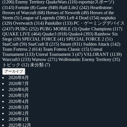
(1206)
Enemy Territory QuakeWars
(116)
esports(eスポーツ)
(3143)
Fortnite
(8)
Game
(949)
Half-Life2
(242)
Hearthstone:
Heroes of Warcraft
(68)
Heroes of Newerth
(49)
Heroes of the
Storm
(5)
League of Legends
(590)
Left 4 Dead
(154)
negitaku
(329)
Overwatch
(314)
Painkiller
(133)
PC・ゲーミングデバイス
(2437)
PUBG
(252)
PUBG MOBILE
(3)
Quake Champions
(117)
QUAKE LIVE
(464)
Quake3
(918)
Quake4
(393)
Rainbow Six
Siege
(19)
SPECIAL FORCE
(41)
SPECIAL FORCE 2
(51)
StarCraft
(59)
StarCraft II
(215)
Steam
(931)
Sudden Attack
(142)
Team Fortress 2
(614)
Team Fotress Classic
(15)
Unreal
Tournament
(133)
Unreal Tournament 3
(47)
VALORANT
(1139)
Warcraft3
(233)
Warsow
(271)
Wolfenstein: Enemy Territory
(35)
トピック
(12)
未分類
(7)
アーカイブ
2026年8月
2026年7月
2026年6月
2026年5月
2026年4月
2026年3月
2026年2月
2026年1月
2025年12月