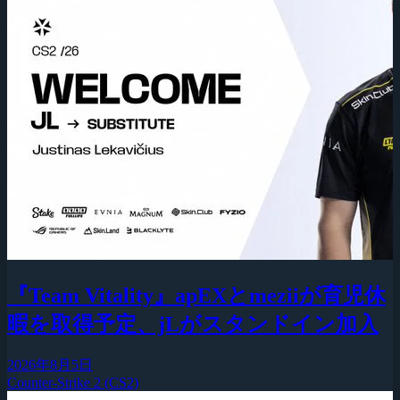
『Team Vitality』apEXとmeziiが育児休
暇を取得予定、jLがスタンドイン加入
2026年8月5日
Counter-Strike 2 (CS2)