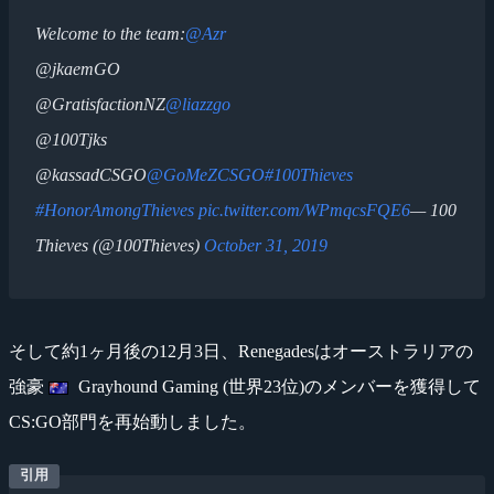
Welcome to the team:
@Azr
@jkaemGO
@GratisfactionNZ
@liazzgo
@100Tjks
@kassadCSGO
@GoMeZCSGO
#100Thieves
#HonorAmongThieves
pic.twitter.com/WPmqcsFQE6
— 100
Thieves (@100Thieves)
October 31, 2019
そして約1ヶ月後の12月3日、Renegadesはオーストラリアの
強豪
Grayhound Gaming (世界23位)のメンバーを獲得して
CS:GO部門を再始動しました。