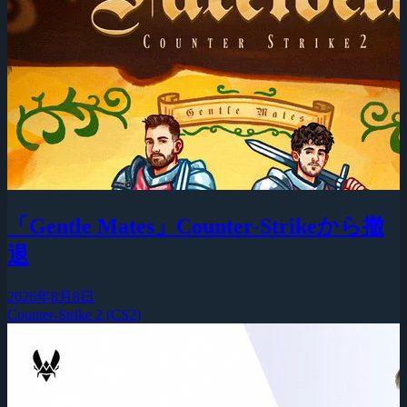
「Gentle Mates」Counter-Strikeから撤
退
2026年8月8日
Counter-Strike 2 (CS2)