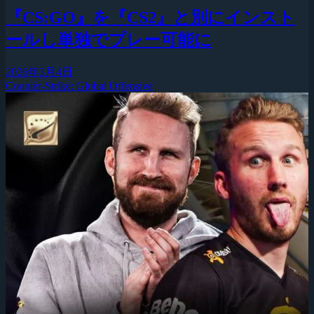
『CS:GO』を『CS2』と別にインスト
ールし単独でプレー可能に
2026年3月4日
Counter-Strike: Global Offensive