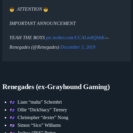
ATTENTION
IMPORTANT ANNOUNCEMENT
YEAH THE BOYS
pic.twitter.com/UCALm8QbbK
—
Renegades (@Renegades)
December 3, 2019
Renegades (ex-Grayhound Gaming)
Liam “malta” Schembri
Ollie “DickStacy” Tierney
Christopher “dexter” Nong
Simon “Sico” Williams
Joshua “INS” Potter