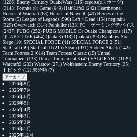
(1206)
Enemy Territory QuakeWars
(116)
esports(eスポーツ)
(3143)
Fortnite
(8)
Game
(949)
Half-Life2
(242)
Hearthstone:
Heroes of Warcraft
(68)
Heroes of Newerth
(49)
Heroes of the
Storm
(5)
League of Legends
(590)
Left 4 Dead
(154)
negitaku
(329)
Overwatch
(314)
Painkiller
(133)
PC・ゲーミングデバイス
(2437)
PUBG
(252)
PUBG MOBILE
(3)
Quake Champions
(117)
QUAKE LIVE
(464)
Quake3
(918)
Quake4
(393)
Rainbow Six
Siege
(19)
SPECIAL FORCE
(41)
SPECIAL FORCE 2
(51)
StarCraft
(59)
StarCraft II
(215)
Steam
(931)
Sudden Attack
(142)
Team Fortress 2
(614)
Team Fotress Classic
(15)
Unreal
Tournament
(133)
Unreal Tournament 3
(47)
VALORANT
(1139)
Warcraft3
(233)
Warsow
(271)
Wolfenstein: Enemy Territory
(35)
トピック
(12)
未分類
(7)
アーカイブ
2026年8月
2026年7月
2026年6月
2026年5月
2026年4月
2026年3月
2026年2月
2026年1月
2025年12月