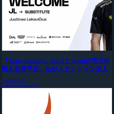
『Team Vitality』apEXとmeziiが育児休
暇を取得予定、jLがスタンドイン加入
2026年8月5日
Counter-Strike 2 (CS2)