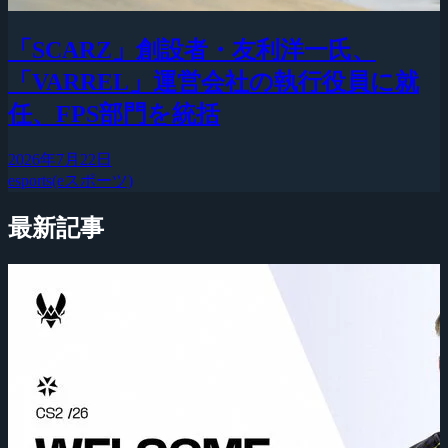
「SCARZ」創設者・友利洋一氏、
「VARREL」運営会社の執行役員に就
任、FPS部門を統括
2026年7月22日
esports(eスポーツ)
最新記事