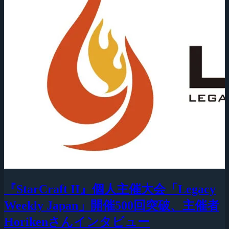
『StarCraft II』個人主催大会「Legacy
Weekly Japan」開催500回突破、主催者
Horikenさんインタビュー