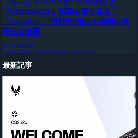
「Ignis」メンバーが『CS:GO』と
『VALORANT』初期を振り返る、
「TGS2025」で移行の理由や当時の気
持ちを披露
2025年9月26日
Counter-Strike: Global Offensive
VALORANT
最新記事