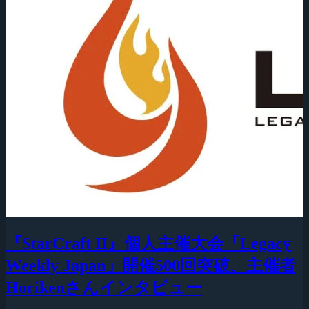
『StarCraft II』個人主催大会「Legacy
Weekly Japan」開催500回突破、主催者
Horikenさんインタビュー