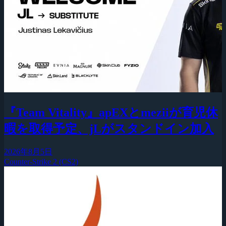
『Team Vitality』apEXとmeziiが育児休
暇を取得予定、jLがスタンドイン加入
2026年8月5日
Counter-Strike 2 (CS2)