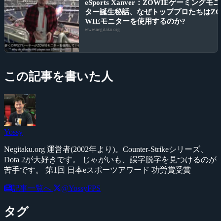
eSports Xanver：ZOWIEゲーミングモニ
ター誕生秘話、なぜトッププロたちはZ
WIEモニターを使用するのか?
www.negitaku.org
この記事を書いた人
Yossy
Negitaku.org 運営者(2002年より)。Counter-Strikeシリーズ、
Dota 2が大好きです。 じゃがいも、誤字脱字を見つけるのが
苦手です。 第1回 日本eスポーツアワード 功労賞受賞
記事一覧へ
@YossyFPS
タグ