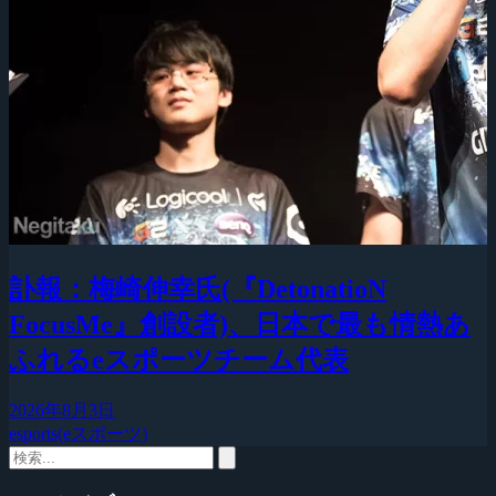
訃報：梅崎伸幸氏(『DetonatioN
FocusMe』創設者)、日本で最も情熱あ
ふれるeスポーツチーム代表
2026年8月3日
esports(eスポーツ)