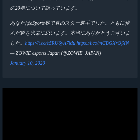
の20年について語っています。
あなたはeSports界で真のスター選手でした。ともに歩
んだ道を光栄に思います。本当にありがとうございま
した。
https://t.co/c5RU6yA7Mu
https://t.co/mCBGXrOjXN
— ZOWIE esports Japan (@ZOWIE_JAPAN)
January 10, 2020