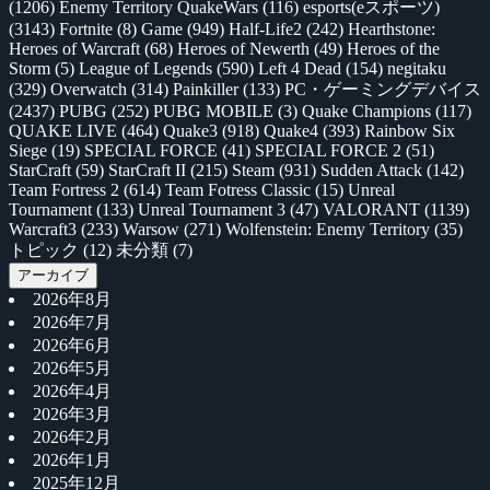
(1206)
Enemy Territory QuakeWars
(116)
esports(eスポーツ)
(3143)
Fortnite
(8)
Game
(949)
Half-Life2
(242)
Hearthstone:
Heroes of Warcraft
(68)
Heroes of Newerth
(49)
Heroes of the
Storm
(5)
League of Legends
(590)
Left 4 Dead
(154)
negitaku
(329)
Overwatch
(314)
Painkiller
(133)
PC・ゲーミングデバイス
(2437)
PUBG
(252)
PUBG MOBILE
(3)
Quake Champions
(117)
QUAKE LIVE
(464)
Quake3
(918)
Quake4
(393)
Rainbow Six
Siege
(19)
SPECIAL FORCE
(41)
SPECIAL FORCE 2
(51)
StarCraft
(59)
StarCraft II
(215)
Steam
(931)
Sudden Attack
(142)
Team Fortress 2
(614)
Team Fotress Classic
(15)
Unreal
Tournament
(133)
Unreal Tournament 3
(47)
VALORANT
(1139)
Warcraft3
(233)
Warsow
(271)
Wolfenstein: Enemy Territory
(35)
トピック
(12)
未分類
(7)
アーカイブ
2026年8月
2026年7月
2026年6月
2026年5月
2026年4月
2026年3月
2026年2月
2026年1月
2025年12月