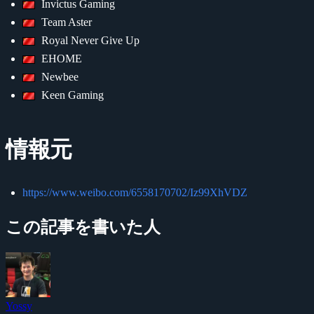
Invictus Gaming
Team Aster
Royal Never Give Up
EHOME
Newbee
Keen Gaming
情報元
https://www.weibo.com/6558170702/Iz99XhVDZ
この記事を書いた人
Yossy