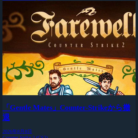
「Gentle Mates」Counter-Strikeから撤
退
2026年8月8日
Counter-Strike 2 (CS2)