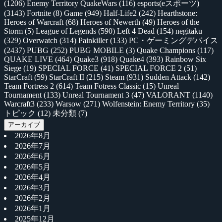
(1206)
Enemy Territory QuakeWars
(116)
esports(eスポーツ)
(3143)
Fortnite
(8)
Game
(949)
Half-Life2
(242)
Hearthstone:
Heroes of Warcraft
(68)
Heroes of Newerth
(49)
Heroes of the
Storm
(5)
League of Legends
(590)
Left 4 Dead
(154)
negitaku
(329)
Overwatch
(314)
Painkiller
(133)
PC・ゲーミングデバイス
(2437)
PUBG
(252)
PUBG MOBILE
(3)
Quake Champions
(117)
QUAKE LIVE
(464)
Quake3
(918)
Quake4
(393)
Rainbow Six
Siege
(19)
SPECIAL FORCE
(41)
SPECIAL FORCE 2
(51)
StarCraft
(59)
StarCraft II
(215)
Steam
(931)
Sudden Attack
(142)
Team Fortress 2
(614)
Team Fotress Classic
(15)
Unreal
Tournament
(133)
Unreal Tournament 3
(47)
VALORANT
(1140)
Warcraft3
(233)
Warsow
(271)
Wolfenstein: Enemy Territory
(35)
トピック
(12)
未分類
(7)
アーカイブ
2026年8月
2026年7月
2026年6月
2026年5月
2026年4月
2026年3月
2026年2月
2026年1月
2025年12月