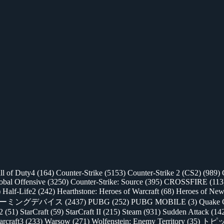
ll of Duty4
(164)
Counter-Strike
(5153)
Counter-Strike 2 (CS2)
(989)
lobal Offensive
(3250)
Counter-Strike: Source
(395)
CROSSFIRE
(113
)
Half-Life2
(242)
Hearthstone: Heroes of Warcraft
(68)
Heroes of New
ゲーミングデバイス
(2437)
PUBG
(252)
PUBG MOBILE
(3)
Quake 
 2
(51)
StarCraft
(59)
StarCraft II
(215)
Steam
(931)
Sudden Attack
(14
rcraft3
(233)
Warsow
(271)
Wolfenstein: Enemy Territory
(35)
トピ