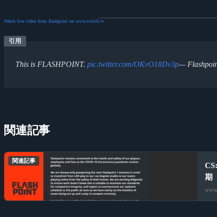
Watch live video from flashpoint on www.twitch.tv
This is FLASHPOINT.
pic.twitter.com/OKvO18Dv3p
— Flashpoi
関連記事
関連記事
C
期
www.