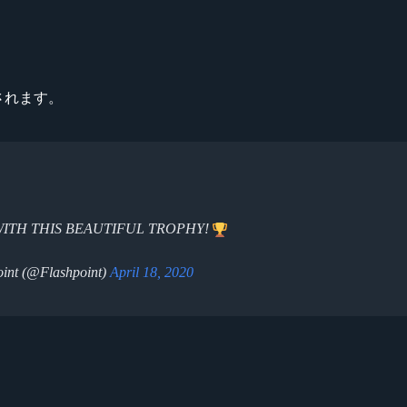
されます。
ITH THIS BEAUTIFUL TROPHY!
int (@Flashpoint)
April 18, 2020