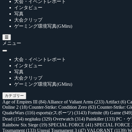
大会・イベントレポート
インタビュー
写真
大会クリップ
ゲーミング環境写真(GMiru)
メニュー
大会・イベントレポート
インタビュー
写真
大会クリップ
ゲーミング環境写真(GMiru)
カテゴリー
Age of Empires III
(84)
Alliance of Valiant Arms
(233)
Artifact
(6)
Ca
Online 2
(18)
Counter-Strike: Condition Zero
(63)
Counter-Strike: G
QuakeWars
(116)
esports(eスポーツ)
(3143)
Fortnite
(8)
Game
(949
Dead
(154)
negitaku
(329)
Overwatch
(314)
Painkiller
(133)
PC・
Rainbow Six Siege
(19)
SPECIAL FORCE
(41)
SPECIAL FORCE
Tournament
(133)
Unreal Tournament 3
(47)
VALORANT
(1139)
Wa