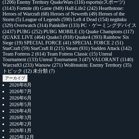
(1206)
Enemy Territory QuakeWars
(116)
esports(eスポーツ)
(3143)
Fortnite
(8)
Game
(949)
Half-Life2
(242)
Hearthstone:
Heroes of Warcraft
(68)
Heroes of Newerth
(49)
Heroes of the
Storm
(5)
League of Legends
(590)
Left 4 Dead
(154)
negitaku
(329)
Overwatch
(314)
Painkiller
(133)
PC・ゲーミングデバイス
(2437)
PUBG
(252)
PUBG MOBILE
(3)
Quake Champions
(117)
QUAKE LIVE
(464)
Quake3
(918)
Quake4
(393)
Rainbow Six
Siege
(19)
SPECIAL FORCE
(41)
SPECIAL FORCE 2
(51)
StarCraft
(59)
StarCraft II
(215)
Steam
(931)
Sudden Attack
(142)
Team Fortress 2
(614)
Team Fotress Classic
(15)
Unreal
Tournament
(133)
Unreal Tournament 3
(47)
VALORANT
(1140)
Warcraft3
(233)
Warsow
(271)
Wolfenstein: Enemy Territory
(35)
トピック
(12)
未分類
(7)
アーカイブ
2026年8月
2026年7月
2026年6月
2026年5月
2026年4月
2026年3月
2026年2月
2026年1月
2025年12月