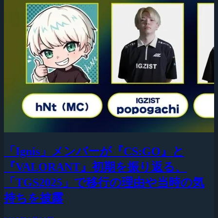
「Ignis」メンバーが『CS:GO』と
『VALORANT』初期を振り返る、
「TGS2025」で移行の理由や当時の気
持ちを披露