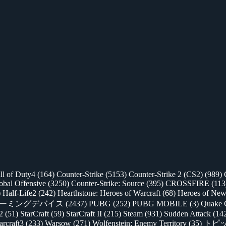
ll of Duty4
(164)
Counter-Strike
(5153)
Counter-Strike 2 (CS2)
(989)
lobal Offensive
(3250)
Counter-Strike: Source
(395)
CROSSFIRE
(113
)
Half-Life2
(242)
Hearthstone: Heroes of Warcraft
(68)
Heroes of New
ゲーミングデバイス
(2437)
PUBG
(252)
PUBG MOBILE
(3)
Quake 
 2
(51)
StarCraft
(59)
StarCraft II
(215)
Steam
(931)
Sudden Attack
(14
rcraft3
(233)
Warsow
(271)
Wolfenstein: Enemy Territory
(35)
トピ