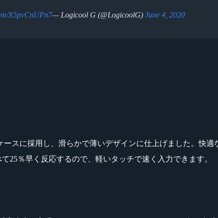
.com/X5pvCnUPn7
— Logicool G (@LogicoolG)
June 4, 2020
プケースに採用し、滑らかで薄いデザインに仕上げました。快
べて25％早く反応するので、軽いタッチで速く入力できます。