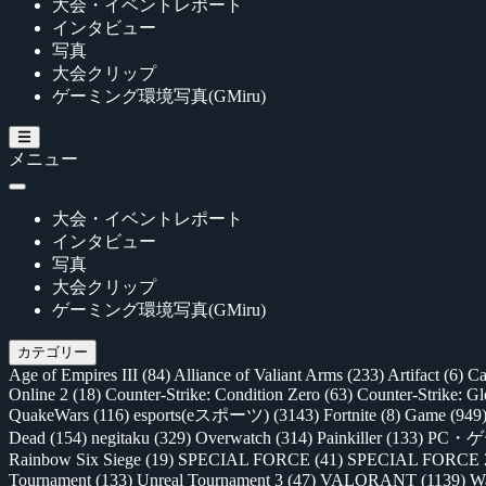
大会・イベントレポート
インタビュー
写真
大会クリップ
ゲーミング環境写真(GMiru)
メニュー
大会・イベントレポート
インタビュー
写真
大会クリップ
ゲーミング環境写真(GMiru)
カテゴリー
Age of Empires III
(84)
Alliance of Valiant Arms
(233)
Artifact
(6)
Ca
Online 2
(18)
Counter-Strike: Condition Zero
(63)
Counter-Strike: G
QuakeWars
(116)
esports(eスポーツ)
(3143)
Fortnite
(8)
Game
(949
Dead
(154)
negitaku
(329)
Overwatch
(314)
Painkiller
(133)
PC・
Rainbow Six Siege
(19)
SPECIAL FORCE
(41)
SPECIAL FORCE
Tournament
(133)
Unreal Tournament 3
(47)
VALORANT
(1139)
Wa