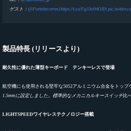
ゲスト：
@Fortnitecornn1
https://t.co/Fg33o94OXb
pic.twitter
製品特長 (リリースより)
耐久性に優れた薄型キーボード テンキーレスで登場
航空機にも使用される堅牢な5052アルミニウム合金をトッ
1.5mmに設定しました。標準的なメカニカルキースイッチ
比
LIGHTSPEEDワイヤレステクノロジー搭載