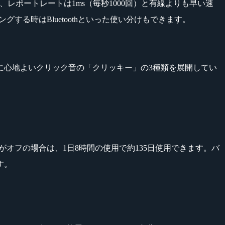
、レポートレートは1ms（毎秒1000回）と有線よりも早い速
ングする時はBluetoothといった使い分けもできます。
に心地よいクリック音の「クリッキー」の3種類を展開してい
グがオフの場合は、1日8時間の使用で約135日使用できます。バ
す。