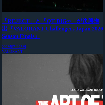
「REJECT」と「QT DIG∞」が決勝進
出『VALORANT Challengers Japan 2026
Season Finals』
2026年7月25日
VALORANT