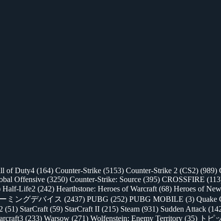
ll of Duty4
(164)
Counter-Strike
(5153)
Counter-Strike 2 (CS2)
(989)
lobal Offensive
(3250)
Counter-Strike: Source
(395)
CROSSFIRE
(113
)
Half-Life2
(242)
Hearthstone: Heroes of Warcraft
(68)
Heroes of New
ゲーミングデバイス
(2437)
PUBG
(252)
PUBG MOBILE
(3)
Quake 
 2
(51)
StarCraft
(59)
StarCraft II
(215)
Steam
(931)
Sudden Attack
(14
rcraft3
(233)
Warsow
(271)
Wolfenstein: Enemy Territory
(35)
トピ