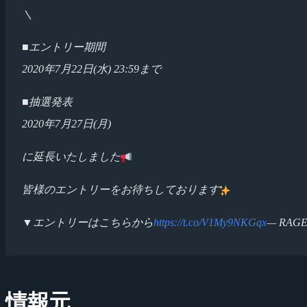
＼
■エントリー期間
2020年7月22日(水) 23:59まで
■抽選発表
2020年7月27日(月)
に延長いたしました
皆様のエントリーをお待ちしております
▼エントリーはこちらから
https://t.co/V1My9NKGqx
— RAGE
情報元