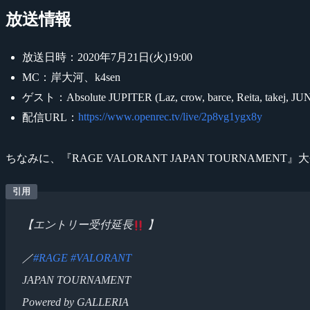
放送情報
放送日時：2020年7月21日(火)19:00
MC：岸大河、k4sen
ゲスト：Absolute JUPITER (Laz, crow, barce, Reita, takej, JU
https://www.openrec.tv/live/2p8vg1ygx8y
配信URL：
ちなみに、『RAGE VALORANT JAPAN TOURNA
【エントリー受付延長
】
／
#RAGE
#VALORANT
JAPAN TOURNAMENT
Powered by GALLERIA