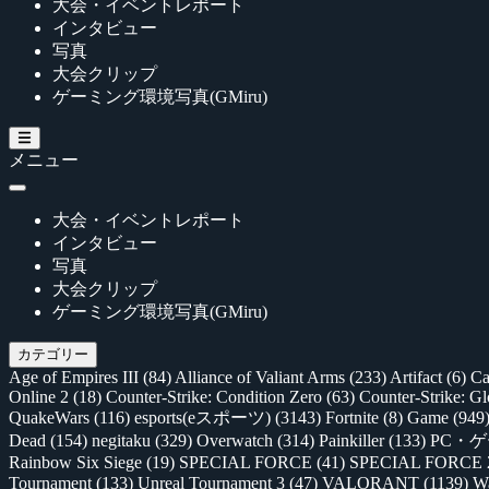
大会・イベントレポート
インタビュー
写真
大会クリップ
ゲーミング環境写真(GMiru)
メニュー
大会・イベントレポート
インタビュー
写真
大会クリップ
ゲーミング環境写真(GMiru)
カテゴリー
Age of Empires III
(84)
Alliance of Valiant Arms
(233)
Artifact
(6)
Ca
Online 2
(18)
Counter-Strike: Condition Zero
(63)
Counter-Strike: G
QuakeWars
(116)
esports(eスポーツ)
(3143)
Fortnite
(8)
Game
(949
Dead
(154)
negitaku
(329)
Overwatch
(314)
Painkiller
(133)
PC・
Rainbow Six Siege
(19)
SPECIAL FORCE
(41)
SPECIAL FORCE
Tournament
(133)
Unreal Tournament 3
(47)
VALORANT
(1139)
Wa