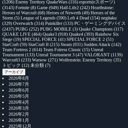
(1206)
Enemy Territory QuakeWars
(116)
esports(eスポーツ)
(3143)
Fortnite
(8)
Game
(949)
Half-Life2
(242)
Hearthstone:
Heroes of Warcraft
(68)
Heroes of Newerth
(49)
Heroes of the
Storm
(5)
League of Legends
(590)
Left 4 Dead
(154)
negitaku
(329)
Overwatch
(314)
Painkiller
(133)
PC・ゲーミングデバイス
(2437)
PUBG
(252)
PUBG MOBILE
(3)
Quake Champions
(117)
QUAKE LIVE
(464)
Quake3
(918)
Quake4
(393)
Rainbow Six
Siege
(19)
SPECIAL FORCE
(41)
SPECIAL FORCE 2
(51)
StarCraft
(59)
StarCraft II
(215)
Steam
(931)
Sudden Attack
(142)
Team Fortress 2
(614)
Team Fotress Classic
(15)
Unreal
Tournament
(133)
Unreal Tournament 3
(47)
VALORANT
(1139)
Warcraft3
(233)
Warsow
(271)
Wolfenstein: Enemy Territory
(35)
トピック
(12)
未分類
(7)
アーカイブ
2026年8月
2026年7月
2026年6月
2026年5月
2026年4月
2026年3月
2026年2月
2026年1月
2025年12月