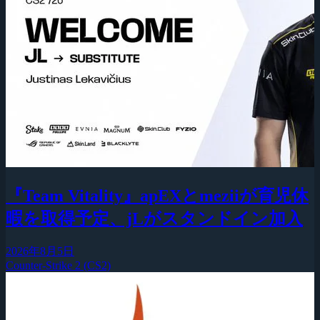
『Team Vitality』apEXとmeziiが育児休
暇を取得予定、jLがスタンドイン加入
2026年8月5日
Counter-Strike 2 (CS2)