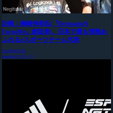
訃報：梅崎伸幸氏(『DetonatioN
FocusMe』創設者)、日本で最も情熱あ
ふれるeスポーツチーム代表
2026年8月3日
esports(eスポーツ)