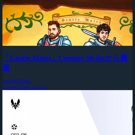
「Gentle Mates」Counter-Strikeから撤
退
2026年8月8日
Counter-Strike 2 (CS2)