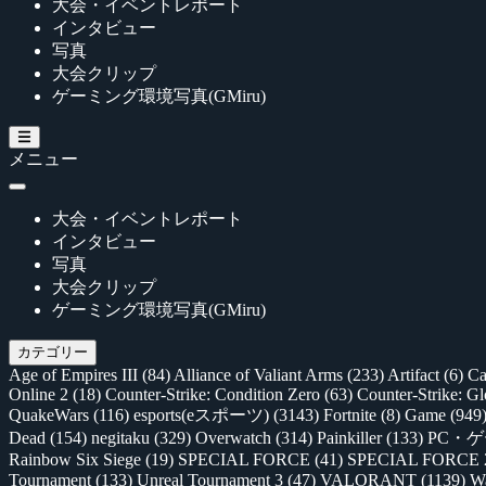
大会・イベントレポート
インタビュー
写真
大会クリップ
ゲーミング環境写真(GMiru)
メニュー
大会・イベントレポート
インタビュー
写真
大会クリップ
ゲーミング環境写真(GMiru)
カテゴリー
Age of Empires III
(84)
Alliance of Valiant Arms
(233)
Artifact
(6)
Ca
Online 2
(18)
Counter-Strike: Condition Zero
(63)
Counter-Strike: G
QuakeWars
(116)
esports(eスポーツ)
(3143)
Fortnite
(8)
Game
(949
Dead
(154)
negitaku
(329)
Overwatch
(314)
Painkiller
(133)
PC・
Rainbow Six Siege
(19)
SPECIAL FORCE
(41)
SPECIAL FORCE
Tournament
(133)
Unreal Tournament 3
(47)
VALORANT
(1139)
Wa