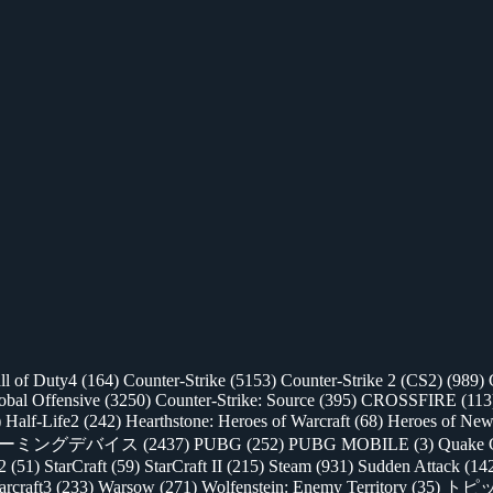
ll of Duty4
(164)
Counter-Strike
(5153)
Counter-Strike 2 (CS2)
(989)
lobal Offensive
(3250)
Counter-Strike: Source
(395)
CROSSFIRE
(113
)
Half-Life2
(242)
Hearthstone: Heroes of Warcraft
(68)
Heroes of New
ゲーミングデバイス
(2437)
PUBG
(252)
PUBG MOBILE
(3)
Quake 
 2
(51)
StarCraft
(59)
StarCraft II
(215)
Steam
(931)
Sudden Attack
(14
rcraft3
(233)
Warsow
(271)
Wolfenstein: Enemy Territory
(35)
トピ