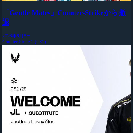
「Gentle Mates」Counter-Strikeから撤
退
2026年8月8日
Counter-Strike 2 (CS2)