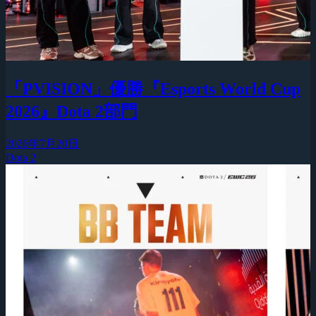
「PVISION」優勝『Esports World Cup
2026』Dota 2部門
2026年7月20日
Dota 2