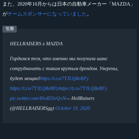
また、2020年10月からは日本の自動車メーカー「MAZDA」
が
チームスポンサーになっていました
。
HELLRAISERS x MAZDA
Гордимся тем, что именно мы получили шанс
сотрудничать с таким крутым брендом. Уверены,
будет мощно!
https://t.co/7TJLQ8eRFy
https://t.co/7TJLQ8eRFy
https://t.co/7TJLQ8eRFy
pic.twitter.com/l0vdD5eQvN
— HellRaisers
(@HELLRAISERSgg)
October 19, 2020