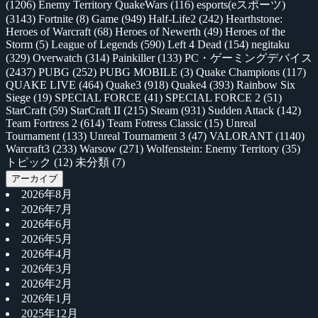
(1206)
Enemy Territory QuakeWars
(116)
esports(eスポーツ)
(3143)
Fortnite
(8)
Game
(949)
Half-Life2
(242)
Hearthstone:
Heroes of Warcraft
(68)
Heroes of Newerth
(49)
Heroes of the
Storm
(5)
League of Legends
(590)
Left 4 Dead
(154)
negitaku
(329)
Overwatch
(314)
Painkiller
(133)
PC・ゲーミングデバイス
(2437)
PUBG
(252)
PUBG MOBILE
(3)
Quake Champions
(117)
QUAKE LIVE
(464)
Quake3
(918)
Quake4
(393)
Rainbow Six
Siege
(19)
SPECIAL FORCE
(41)
SPECIAL FORCE 2
(51)
StarCraft
(59)
StarCraft II
(215)
Steam
(931)
Sudden Attack
(142)
Team Fortress 2
(614)
Team Fotress Classic
(15)
Unreal
Tournament
(133)
Unreal Tournament 3
(47)
VALORANT
(1140)
Warcraft3
(233)
Warsow
(271)
Wolfenstein: Enemy Territory
(35)
トピック
(12)
未分類
(7)
アーカイブ
2026年8月
2026年7月
2026年6月
2026年5月
2026年4月
2026年3月
2026年2月
2026年1月
2025年12月