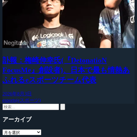
訃報：梅崎伸幸氏(『DetonatioN
FocusMe』創設者)、日本で最も情熱あ
ふれるeスポーツチーム代表
2026年8月3日
esports(eスポーツ)
アーカイブ