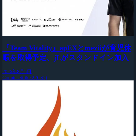
『Team Vitality』apEXとmeziiが育児休
暇を取得予定、jLがスタンドイン加入
2026年8月5日
Counter-Strike 2 (CS2)