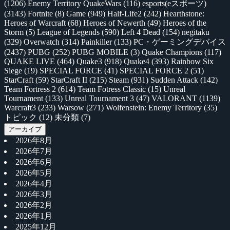
(1206)
Enemy Territory QuakeWars
(116)
esports(eスポーツ)
(3143)
Fortnite
(8)
Game
(949)
Half-Life2
(242)
Hearthstone:
Heroes of Warcraft
(68)
Heroes of Newerth
(49)
Heroes of the
Storm
(5)
League of Legends
(590)
Left 4 Dead
(154)
negitaku
(329)
Overwatch
(314)
Painkiller
(133)
PC・ゲーミングデバイス
(2437)
PUBG
(252)
PUBG MOBILE
(3)
Quake Champions
(117)
QUAKE LIVE
(464)
Quake3
(918)
Quake4
(393)
Rainbow Six
Siege
(19)
SPECIAL FORCE
(41)
SPECIAL FORCE 2
(51)
StarCraft
(59)
StarCraft II
(215)
Steam
(931)
Sudden Attack
(142)
Team Fortress 2
(614)
Team Fotress Classic
(15)
Unreal
Tournament
(133)
Unreal Tournament 3
(47)
VALORANT
(1139)
Warcraft3
(233)
Warsow
(271)
Wolfenstein: Enemy Territory
(35)
トピック
(12)
未分類
(7)
アーカイブ
2026年8月
2026年7月
2026年6月
2026年5月
2026年4月
2026年3月
2026年2月
2026年1月
2025年12月