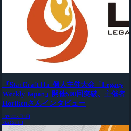
『StarCraft II』個人主催大会「Legacy
Weekly Japan」開催500回突破、主催者
Horikenさんインタビュー
2026年8月5日
StarCraft II