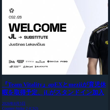
『Team Vitality』apEXとmeziiが育児休
暇を取得予定、jLがスタンドイン加入
2026年8月5日
Counter-Strike 2 (CS2)