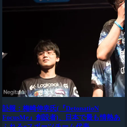
訃報：梅崎伸幸氏(『DetonatioN
FocusMe』創設者)、日本で最も情熱あ
ふれるeスポーツチーム代表