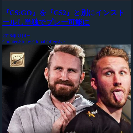
『CS:GO』を『CS2』と別にインスト
ールし単独でプレー可能に
2026年3月4日
Counter-Strike: Global Offensive