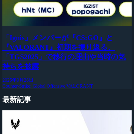
「Ignis」メンバーが『CS:GO』と
『VALORANT』初期を振り返る、
「TGS2025」で移行の理由や当時の気
持ちを披露
2025年9月26日
Counter-Strike: Global Offensive
VALORANT
最新記事