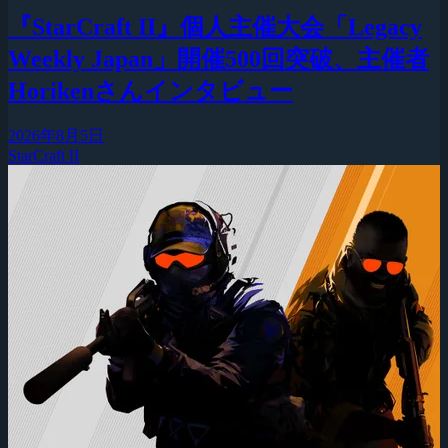
『StarCraft II』個人主催大会「Legacy
Weekly Japan」開催500回突破、主催者
Horikenさんインタビュー
2026年8月5日
StarCraft II