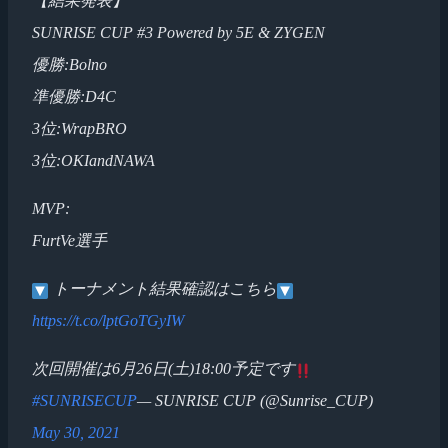
【結果発表】
SUNRISE CUP #3 Powered by 5E & ZYGEN
優勝:Bolno
準優勝:D4C
3位:WrapBRO
3位:OKIandNAWA
MVP:
FurtVe選手
トーナメント結果確認はこちら
https://t.co/lptGoTGyIW
次回開催は6月26日(土)18:00予定です
#SUNRISECUP
— SUNRISE CUP (@Sunrise_CUP)
May 30, 2021