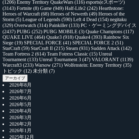
(1206)
Enemy Territory QuakeWars
(116)
esports(eスポーツ)
(3143)
Fortnite
(8)
Game
(949)
Half-Life2
(242)
Hearthstone:
Heroes of Warcraft
(68)
Heroes of Newerth
(49)
Heroes of the
Storm
(5)
League of Legends
(590)
Left 4 Dead
(154)
negitaku
(329)
Overwatch
(314)
Painkiller
(133)
PC・ゲーミングデバイス
(2437)
PUBG
(252)
PUBG MOBILE
(3)
Quake Champions
(117)
QUAKE LIVE
(464)
Quake3
(918)
Quake4
(393)
Rainbow Six
Siege
(19)
SPECIAL FORCE
(41)
SPECIAL FORCE 2
(51)
StarCraft
(59)
StarCraft II
(215)
Steam
(931)
Sudden Attack
(142)
Team Fortress 2
(614)
Team Fotress Classic
(15)
Unreal
Tournament
(133)
Unreal Tournament 3
(47)
VALORANT
(1139)
Warcraft3
(233)
Warsow
(271)
Wolfenstein: Enemy Territory
(35)
トピック
(12)
未分類
(7)
アーカイブ
2026年8月
2026年7月
2026年6月
2026年5月
2026年4月
2026年3月
2026年2月
2026年1月
2025年12月