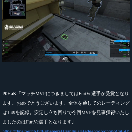
P0HaK「マッチMVPにつきましてはFurtVe選手が受賞となり
ます。おめでとうございます。全体を通してのレーティング
は1.49を記録。安定し立ち回りで今回MVPを見事獲得いたし
ましたのはFurtVe選手となります｣
https://clips.twitch.tv/EphemeralTriangularHedgehogNononoCat-9Y