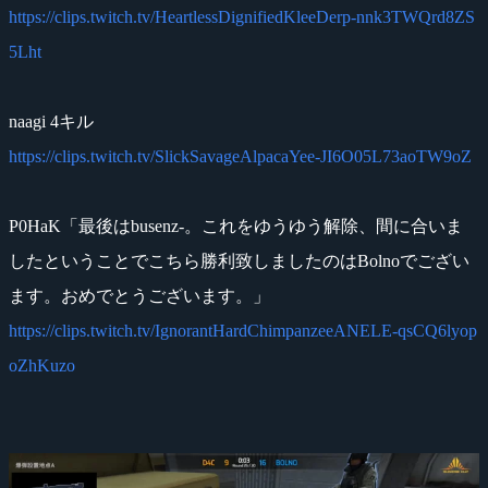
https://clips.twitch.tv/HeartlessDignifiedKleeDerp-nnk3TWQrd8ZS
5Lht
naagi 4キル
https://clips.twitch.tv/SlickSavageAlpacaYee-JI6O05L73aoTW9oZ
P0HaK「最後はbusenz-。これをゆうゆう解除、間に合いま
したということでこちら勝利致しましたのはBolnoでござい
ます。おめでとうございます。」
https://clips.twitch.tv/IgnorantHardChimpanzeeANELE-qsCQ6lyop
oZhKuzo