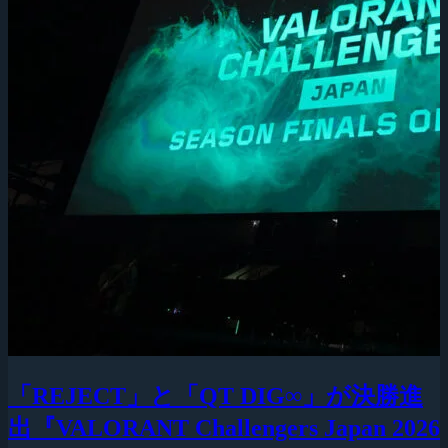
「REJECT」と「QT DIG∞」が決勝進
出『VALORANT Challengers Japan 2026