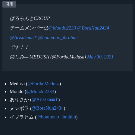
ばろらんとCRCUP
チームメンバーは
@Mondo2233
@BoraNun2434
@ArisakaaaT
@honmono_ibrahim
です！！
楽しみ— MEDUSA (@FortheMedusa)
May 30, 2021
Medusa (
@FortheMedusa
)
Mondo (
@Mondo2233
)
@ArisakaaaT
ありさか (
)
@BoraNun2434
ヌンボラ (
)
@honmono_ibrahim
イブラヒム (
)