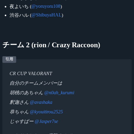
@yoruyoru108
夜よいち (
)
@ShibuyaHAL
渋谷ハル (
)
チーム 2 (rion / Crazy Raccoon)
CR CUP VALORANT
自分のチームメンバーは
胡桃のあちゃん
@n0ah_kurumi
釈迦さん
@avashaka
恭ちゃん
@kyouitirou2525
じゃすぱー
@Jasper7se