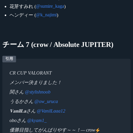
@sumire_kaga
花芽すみれ (
)
@k_najimi
ヘンディー (
)
チーム 7 (crow / Absolute JUPITER)
CR CUP VALORANT
メンバー決まりました！
関さん
@stylishnoob
うるかさん
@ow_uruca
𝐕𝐚𝐧𝐢𝐥𝐋𝐚さん
@VanilLaaa12
oboさん
@kyam1_
優勝目指してがんばりやす～～！— crow