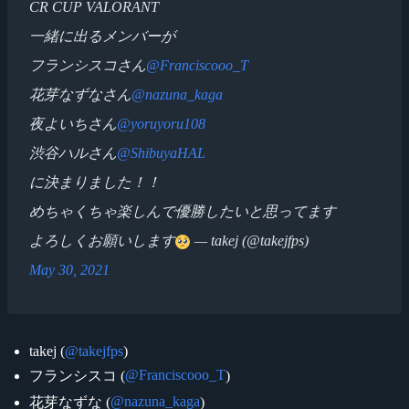
CR CUP VALORANT
一緒に出るメンバーが
フランシスコさん
@Franciscooo_T
花芽なずなさん
@nazuna_kaga
夜よいちさん
@yoruyoru108
渋谷ハルさん
@ShibuyaHAL
に決まりました！！
めちゃくちゃ楽しんで優勝したいと思ってます
よろしくお願いします
— takej (@takejfps)
May 30, 2021
takej (
@takejfps
)
@Franciscooo_T
フランシスコ (
)
@nazuna_kaga
花芽なずな (
)