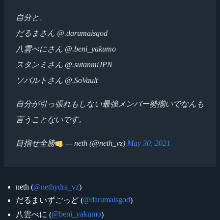
自分と、
だるまさん @.darumaisgod
八雲べにさん @.beni_yakumo
スタンミさん @.sutanmiJPN
ソバルトさん @.SoVault
自分が引っ張れもしない最強メンバー勢揃いでなんも
言うことないです。
目指せ全勝
— neth (@neth_vz)
May 30, 2021
neth (
@nethydra_vz
)
@darumaisgod
だるまいずごっど (
)
@beni_yakumo
八雲べに (
)