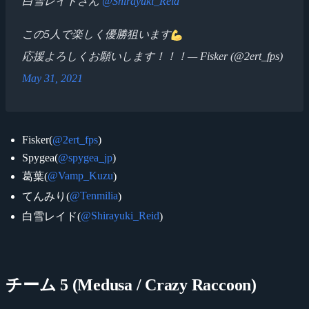
白雪レイドさん
@Shirayuki_Reid
この5人で楽しく優勝狙います
応援よろしくお願いします！！！— Fisker (@2ert_fps)
May 31, 2021
Fisker(
@2ert_fps
)
Spygea(
@spygea_jp
)
@Vamp_Kuzu
葛葉(
)
@Tenmilia
てんみり(
)
@Shirayuki_Reid
白雪レイド(
)
チーム 5 (Medusa / Crazy Raccoon)