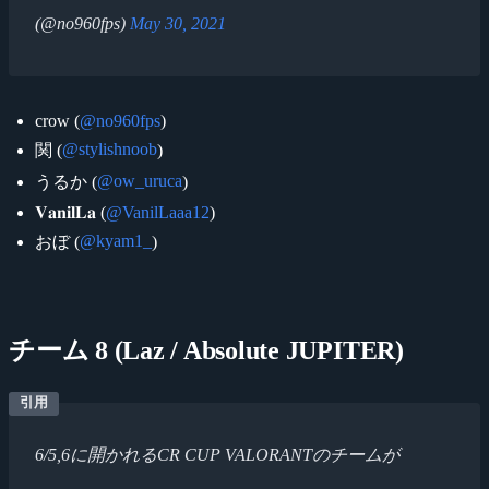
(@no960fps)
May 30, 2021
crow (
@no960fps
)
@stylishnoob
関 (
)
@ow_uruca
うるか (
)
𝐕𝐚𝐧𝐢𝐥𝐋𝐚 (
@VanilLaaa12
)
@kyam1_
おぼ (
)
チーム 8 (Laz / Absolute JUPITER)
6/5,6に開かれるCR CUP VALORANTのチームが