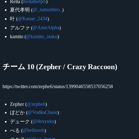
Reita (
ReitathefpS
)
@_natsushiro_
夏代孝明 (
)
@Kanae_2434
叶 (
)
@AzurAlpha
アルファ (
)
kamito (
@kamito_otaku
)
チーム 10 (Zepher / Crazy Raccoon)
https://twitter.com/zephe6/status/1399046558537056258
Zepher (
@zephe6
)
@VodkaChaso
ぼどか (
)
@dexyuku
デューク (
)
@bellnoob
べる (
)