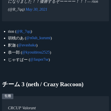
になりました！！優勝するぞーーーー！！！— rion
(@R_7qq)
May 30, 2021
rion (
@R_7qq
)
@n0ah_kurumi
胡桃のあ (
)
@avashaka
釈迦 (
)
@kyouitirou2525
恭一郎 (
)
@Jasper7se
じゃすぱー (
)
チーム 3 (neth / Crazy Raccoon)
CRCUP Valorant