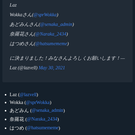
Laz
Wokkaさん(
@sprWokka
)
あどみんさん(
@senaka_admin
)
奈羅花さん(
@Naraka_2434
)
はつめさん(
@hatsumememe
)
に決まりました！みなさんよろしくお願いします！—
Laz (@lazvell)
May 30, 2021
Laz (
@lazvell
)
Wokka (
@sprWokka
)
@senaka_admin
あどみん (
)
@Naraka_2434
奈羅花 (
)
@hatsumememe
はつめ (
)