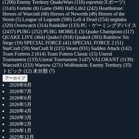
(1206)
Enemy Territory QuakeWars
(116)
esports(eスポーツ)
(3143)
Fortnite
(8)
Game
(949)
Half-Life2
(242)
Hearthstone:
Heroes of Warcraft
(68)
Heroes of Newerth
(49)
Heroes of the
Storm
(5)
League of Legends
(590)
Left 4 Dead
(154)
negitaku
(329)
Overwatch
(314)
Painkiller
(133)
PC・ゲーミングデバイス
(2437)
PUBG
(252)
PUBG MOBILE
(3)
Quake Champions
(117)
QUAKE LIVE
(464)
Quake3
(918)
Quake4
(393)
Rainbow Six
Siege
(19)
SPECIAL FORCE
(41)
SPECIAL FORCE 2
(51)
StarCraft
(59)
StarCraft II
(215)
Steam
(931)
Sudden Attack
(142)
Team Fortress 2
(614)
Team Fotress Classic
(15)
Unreal
Tournament
(133)
Unreal Tournament 3
(47)
VALORANT
(1139)
Warcraft3
(233)
Warsow
(271)
Wolfenstein: Enemy Territory
(35)
トピック
(12)
未分類
(7)
アーカイブ
2026年8月
2026年7月
2026年6月
2026年5月
2026年4月
2026年3月
2026年2月
2026年1月
2025年12月