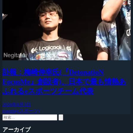
訃報：梅崎伸幸氏(『DetonatioN
FocusMe』創設者)、日本で最も情熱あ
ふれるeスポーツチーム代表
2026年8月3日
esports(eスポーツ)
アーカイブ