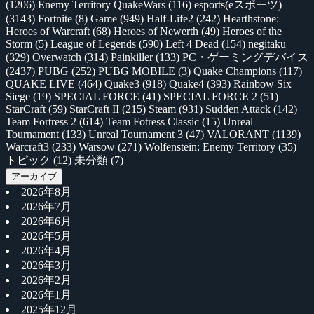
(1206)
Enemy Territory QuakeWars
(116)
esports(eスポーツ)
(3143)
Fortnite
(8)
Game
(949)
Half-Life2
(242)
Hearthstone:
Heroes of Warcraft
(68)
Heroes of Newerth
(49)
Heroes of the
Storm
(5)
League of Legends
(590)
Left 4 Dead
(154)
negitaku
(329)
Overwatch
(314)
Painkiller
(133)
PC・ゲーミングデバイス
(2437)
PUBG
(252)
PUBG MOBILE
(3)
Quake Champions
(117)
QUAKE LIVE
(464)
Quake3
(918)
Quake4
(393)
Rainbow Six
Siege
(19)
SPECIAL FORCE
(41)
SPECIAL FORCE 2
(51)
StarCraft
(59)
StarCraft II
(215)
Steam
(931)
Sudden Attack
(142)
Team Fortress 2
(614)
Team Fotress Classic
(15)
Unreal
Tournament
(133)
Unreal Tournament 3
(47)
VALORANT
(1139)
Warcraft3
(233)
Warsow
(271)
Wolfenstein: Enemy Territory
(35)
トピック
(12)
未分類
(7)
アーカイブ
2026年8月
2026年7月
2026年6月
2026年5月
2026年4月
2026年3月
2026年2月
2026年1月
2025年12月