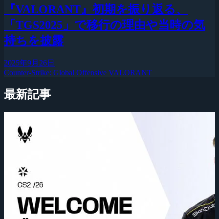
『VALORANT』初期を振り返る、
「TGS2025」で移行の理由や当時の気
持ちを披露
2025年9月26日
Counter-Strike: Global Offensive
VALORANT
最新記事