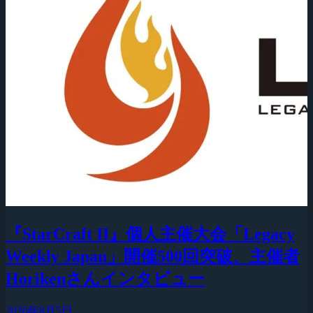
『StarCraft II』個人主催大会「Legacy
Weekly Japan」開催500回突破、主催者
Horikenさんインタビュー
2026年8月5日