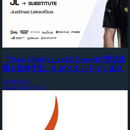
『Team Vitality』apEXとmeziiが育児休
暇を取得予定、jLがスタンドイン加入
2026年8月5日
Counter-Strike 2 (CS2)