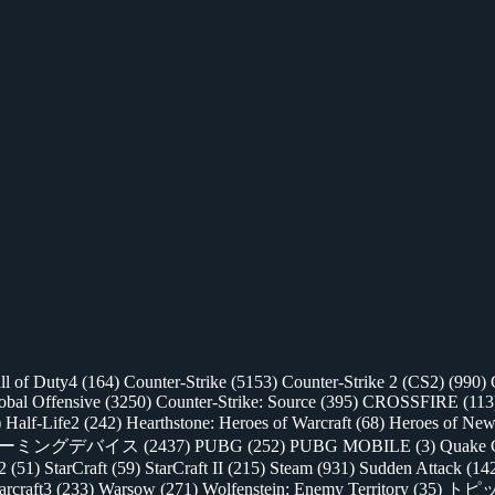
ll of Duty4
(164)
Counter-Strike
(5153)
Counter-Strike 2 (CS2)
(990)
lobal Offensive
(3250)
Counter-Strike: Source
(395)
CROSSFIRE
(113
)
Half-Life2
(242)
Hearthstone: Heroes of Warcraft
(68)
Heroes of New
ゲーミングデバイス
(2437)
PUBG
(252)
PUBG MOBILE
(3)
Quake 
 2
(51)
StarCraft
(59)
StarCraft II
(215)
Steam
(931)
Sudden Attack
(14
rcraft3
(233)
Warsow
(271)
Wolfenstein: Enemy Territory
(35)
トピ