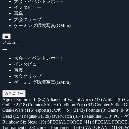
大会・イベントレポート
インタビュー
写真
大会クリップ
ゲーミング環境写真(GMiru)
メニュー
大会・イベントレポート
インタビュー
写真
大会クリップ
ゲーミング環境写真(GMiru)
カテゴリー
Age of Empires III
(84)
Alliance of Valiant Arms
(233)
Artifact
(6)
Ca
Online 2
(18)
Counter-Strike: Condition Zero
(63)
Counter-Strike: G
QuakeWars
(116)
esports(eスポーツ)
(3143)
Fortnite
(8)
Game
(949
Dead
(154)
negitaku
(329)
Overwatch
(314)
Painkiller
(133)
PC・
Rainbow Six Siege
(19)
SPECIAL FORCE
(41)
SPECIAL FORCE
Tournament
(133)
Unreal Tournament 3
(47)
VALORANT
(1139)
Wa