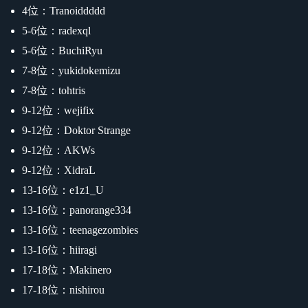
4位：Tranoiddddd
5-6位：radexql
5-6位：BuchiRyu
7-8位：yukidokemizu
7-8位：tohtris
9-12位：wejifix
9-12位：Doktor Strange
9-12位：AKWs
9-12位：XidraL
13-16位：e1z1_U
13-16位：panorange334
13-16位：teenagezombies
13-16位：hiiragi
17-18位：Makinero
17-18位：nishirou