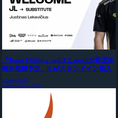
『Team Vitality』apEXとmeziiが育児休
暇を取得予定、jLがスタンドイン加入
2026年8月5日
Counter-Strike 2 (CS2)