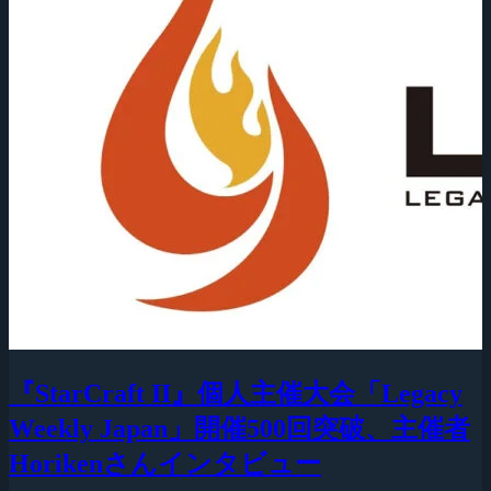
『StarCraft II』個人主催大会「Legacy
Weekly Japan」開催500回突破、主催者
Horikenさんインタビュー