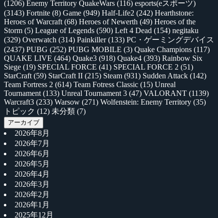
(1206)
Enemy Territory QuakeWars
(116)
esports(eスポーツ)
(3143)
Fortnite
(8)
Game
(949)
Half-Life2
(242)
Hearthstone:
Heroes of Warcraft
(68)
Heroes of Newerth
(49)
Heroes of the
Storm
(5)
League of Legends
(590)
Left 4 Dead
(154)
negitaku
(329)
Overwatch
(314)
Painkiller
(133)
PC・ゲーミングデバイス
(2437)
PUBG
(252)
PUBG MOBILE
(3)
Quake Champions
(117)
QUAKE LIVE
(464)
Quake3
(918)
Quake4
(393)
Rainbow Six
Siege
(19)
SPECIAL FORCE
(41)
SPECIAL FORCE 2
(51)
StarCraft
(59)
StarCraft II
(215)
Steam
(931)
Sudden Attack
(142)
Team Fortress 2
(614)
Team Fotress Classic
(15)
Unreal
Tournament
(133)
Unreal Tournament 3
(47)
VALORANT
(1139)
Warcraft3
(233)
Warsow
(271)
Wolfenstein: Enemy Territory
(35)
トピック
(12)
未分類
(7)
アーカイブ
2026年8月
2026年7月
2026年6月
2026年5月
2026年4月
2026年3月
2026年2月
2026年1月
2025年12月