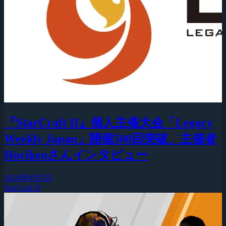
『StarCraft II』個人主催大会「Legacy
Weekly Japan」開催500回突破、主催者
Horikenさんインタビュー
2026年8月5日
StarCraft II