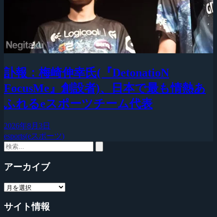
訃報：梅崎伸幸氏(『DetonatioN
FocusMe』創設者)、日本で最も情熱あ
ふれるeスポーツチーム代表
2026年8月3日
esports(eスポーツ)
アーカイブ
サイト情報