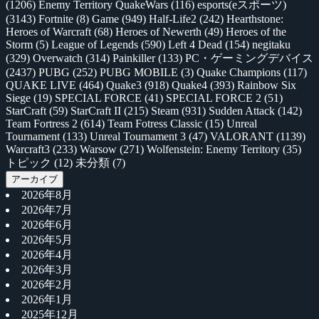
(1206)
Enemy Territory QuakeWars
(116)
esports(eスポーツ)
(3143)
Fortnite
(8)
Game
(949)
Half-Life2
(242)
Hearthstone:
Heroes of Warcraft
(68)
Heroes of Newerth
(49)
Heroes of the
Storm
(5)
League of Legends
(590)
Left 4 Dead
(154)
negitaku
(329)
Overwatch
(314)
Painkiller
(133)
PC・ゲーミングデバイス
(2437)
PUBG
(252)
PUBG MOBILE
(3)
Quake Champions
(117)
QUAKE LIVE
(464)
Quake3
(918)
Quake4
(393)
Rainbow Six
Siege
(19)
SPECIAL FORCE
(41)
SPECIAL FORCE 2
(51)
StarCraft
(59)
StarCraft II
(215)
Steam
(931)
Sudden Attack
(142)
Team Fortress 2
(614)
Team Fotress Classic
(15)
Unreal
Tournament
(133)
Unreal Tournament 3
(47)
VALORANT
(1139)
Warcraft3
(233)
Warsow
(271)
Wolfenstein: Enemy Territory
(35)
トピック
(12)
未分類
(7)
アーカイブ
2026年8月
2026年7月
2026年6月
2026年5月
2026年4月
2026年3月
2026年2月
2026年1月
2025年12月