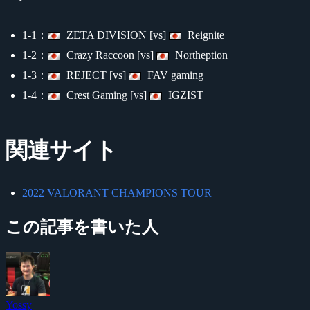
1-1：
ZETA DIVISION [vs]
Reignite
1-2：
Crazy Raccoon [vs]
Northeption
1-3：
REJECT [vs]
FAV gaming
1-4：
Crest Gaming [vs]
IGZIST
関連サイト
2022 VALORANT CHAMPIONS TOUR
この記事を書いた人
Yossy