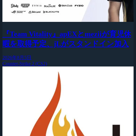
『Team Vitality』apEXとmeziiが育児休
暇を取得予定、jLがスタンドイン加入
2026年8月5日
Counter-Strike 2 (CS2)