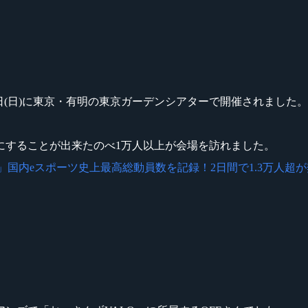
7日(土)、8日(日)に東京・有明の東京ガーデンシアターで開催されました。
にすることが出来たのべ1万人以上が会場を訪れました。
2 Spring」国内eスポーツ史上最高総動員数を記録！2日間で1.3万