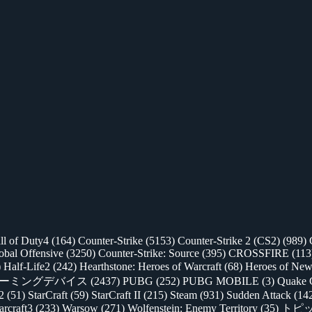
ll of Duty4
(164)
Counter-Strike
(5153)
Counter-Strike 2 (CS2)
(989)
lobal Offensive
(3250)
Counter-Strike: Source
(395)
CROSSFIRE
(113
)
Half-Life2
(242)
Hearthstone: Heroes of Warcraft
(68)
Heroes of New
ゲーミングデバイス
(2437)
PUBG
(252)
PUBG MOBILE
(3)
Quake 
 2
(51)
StarCraft
(59)
StarCraft II
(215)
Steam
(931)
Sudden Attack
(14
rcraft3
(233)
Warsow
(271)
Wolfenstein: Enemy Territory
(35)
トピ