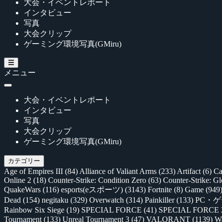
大会・イベントレポート
インタビュー
写真
大会クリップ
ゲーミング環境写真(GMiru)
メニュー
大会・イベントレポート
インタビュー
写真
大会クリップ
ゲーミング環境写真(GMiru)
カテゴリー
Age of Empires III
(84)
Alliance of Valiant Arms
(233)
Artifact
(6)
Ca
Online 2
(18)
Counter-Strike: Condition Zero
(63)
Counter-Strike: G
QuakeWars
(116)
esports(eスポーツ)
(3143)
Fortnite
(8)
Game
(949
Dead
(154)
negitaku
(329)
Overwatch
(314)
Painkiller
(133)
PC・
Rainbow Six Siege
(19)
SPECIAL FORCE
(41)
SPECIAL FORCE
Tournament
(133)
Unreal Tournament 3
(47)
VALORANT
(1139)
Wa