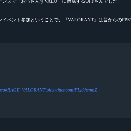
ンズで「おっさんずVALO」に所属するOFFさんでした。
イベント参加ということで、『VALORANT』は昔からのF
asu
#RAGE_VALORANT
pic.twitter.com/FLjtkhsnmZ