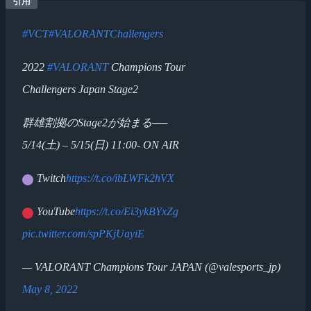
#VCT
#VALORANTChallengers
2022
#VALORANT
Champions Tour
Challengers Japan Stage2
群雄割拠のStage2が始まる──
5/14(土) – 5/15(日) 11:00- ON AIR
Twitch
https://t.co/ibLWFk2hVX
YouTube
https://t.co/Ei3ykBYxZg
pic.twitter.com/spPKjUayiE
— VALORANT Champions Tour JAPAN (@valesports_jp)
May 8, 2022