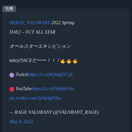
#RAGE_VALORANT
2022 Spring
DAY2 – VCT ALL STAR
オールスターエキシビション
takejのACEだーー！！！
Twitch
https://t.co/tIQbdg5FQL
YouTube
https://t.co/Fhyfz8cOjo
pic.twitter.com/SdAplg09Ea
— RAGE VALORANT (@VALORANT_RAGE)
May 8, 2022