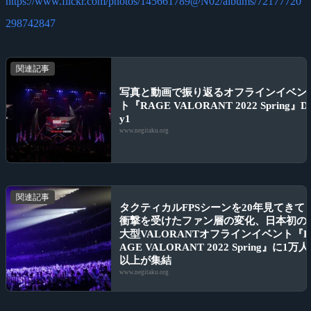
https://www.flickr.com/photos/145661789@N02/albums/72177720
298742847
関連記事
写真と動画で振り返るオフラインイベン
ト『RAGE VALORANT 2022 Spring』D
y1
www.negitaku.org
関連記事
タクティカルFPSシーンを20年見てきて
衝撃を受けたファン層の変化、日本初の
大型VALORANTオフラインイベント『
AGE VALORANT 2022 Spring』に1万人
以上が集結
www.negitaku.org