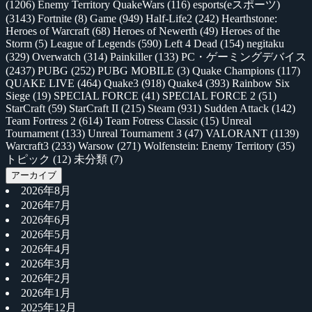
(1206)
Enemy Territory QuakeWars
(116)
esports(eスポーツ)
(3143)
Fortnite
(8)
Game
(949)
Half-Life2
(242)
Hearthstone:
Heroes of Warcraft
(68)
Heroes of Newerth
(49)
Heroes of the
Storm
(5)
League of Legends
(590)
Left 4 Dead
(154)
negitaku
(329)
Overwatch
(314)
Painkiller
(133)
PC・ゲーミングデバイス
(2437)
PUBG
(252)
PUBG MOBILE
(3)
Quake Champions
(117)
QUAKE LIVE
(464)
Quake3
(918)
Quake4
(393)
Rainbow Six
Siege
(19)
SPECIAL FORCE
(41)
SPECIAL FORCE 2
(51)
StarCraft
(59)
StarCraft II
(215)
Steam
(931)
Sudden Attack
(142)
Team Fortress 2
(614)
Team Fotress Classic
(15)
Unreal
Tournament
(133)
Unreal Tournament 3
(47)
VALORANT
(1139)
Warcraft3
(233)
Warsow
(271)
Wolfenstein: Enemy Territory
(35)
トピック
(12)
未分類
(7)
アーカイブ
2026年8月
2026年7月
2026年6月
2026年5月
2026年4月
2026年3月
2026年2月
2026年1月
2025年12月