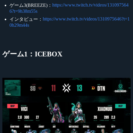
https://www.twitch.tv/videos/131097564
ゲーム3(BREEZE)：
6?t=9h38m55s
https://www.twitch.tv/videos/1310975646?t=1
インタビュー：
0h29m44s
ゲーム1：ICEBOX