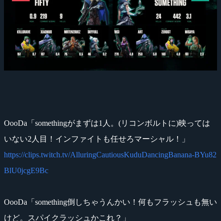
OooDa「somethingがまずは1人。(リコンボルトに)映っては
いない2人目！インファイトも任せろマーシャル！」
https://clips.twitch.tv/AlluringCautiousKuduDancingBanana-BYu82
BlU0jcgE9Bc
OooDa「something倒しちゃうんかい！何もフラッシュも無い
けど。スパイクラッシュかこれ？」