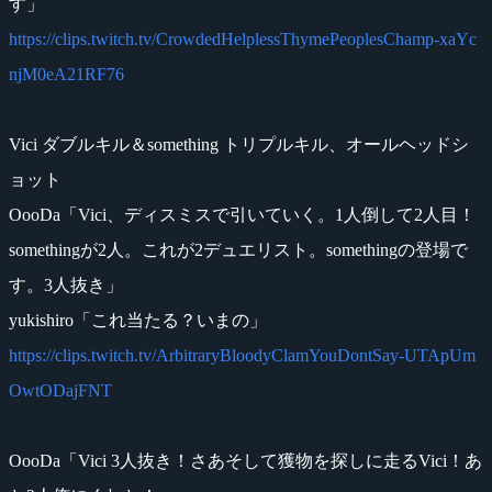
す」
https://clips.twitch.tv/CrowdedHelplessThymePeoplesChamp-xaYc
njM0eA21RF76
Vici ダブルキル＆something トリプルキル、オールヘッドシ
ョット
OooDa「Vici、ディスミスで引いていく。1人倒して2人目！
somethingが2人。これが2デュエリスト。somethingの登場で
す。3人抜き」
yukishiro「これ当たる？いまの」
https://clips.twitch.tv/ArbitraryBloodyClamYouDontSay-UTApUm
OwtODajFNT
OooDa「Vici 3人抜き！さあそして獲物を探しに走るVici！あ