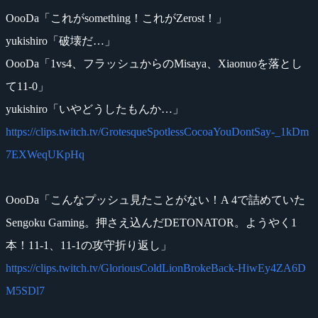
OooDa「これがsomething！これがZerost！」
yukishiro「破壊だ…」
OooDa「1vs4、フラッシュからのMisaya、Xiaonuoを落とし
て11-0」
yukishiro「いやどうしたもんか…」
https://clips.twitch.tv/GrotesqueSpotlessCocoaYouDontSay-_1kDm
7EXWeqUKpHq
OooDa「こんなプッシュ見たことがない！A 4で詰めていた
Sengoku Gaming。押さえ込んだDETONATOR。ようやく1
本！11-1、11-1の攻守折り返し」
https://clips.twitch.tv/GloriousColdLionBrokeBack-HiwEy4ZA6D
M5SDl7