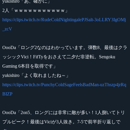
yukishiro「あ、確かに」
2人「ｗｗｗｗｗｗｗｗｗｗｗ」
https://clips.twitch.tv/RudeColdNightingalePJSalt-3oLLRY3IgOMj
_zcV
OooDa「ロング2なのはわかっています。弾数8、最後はクラ
ッシックVici！FifTyをおさえて二夕だ非逆転。Sengoku
Gaming 6本目を取得です」
yukishiro「よく取れましたね～」
https://clips.twitch.tv/PunchyColdSageFeelsBadMan-uzThszp4jrRq
BIZP
OooDa「2on5、ロングには非常に敵が多い！1人捌いてトリ
プルピーク！最後はViciが3人抜き。7-5で前半折り返しで