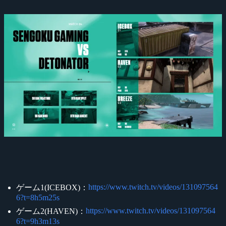
https://www.twitch.tv/videos/131097564
ゲーム1(ICEBOX)：
6?t=8h5m25s
https://www.twitch.tv/videos/131097564
ゲーム2(HAVEN)：
6?t=9h3m13s