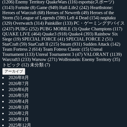
(1206)
Enemy Territory QuakeWars
(116)
esports(eスポーツ)
(3143)
Fortnite
(8)
Game
(949)
Half-Life2
(242)
Hearthstone:
Heroes of Warcraft
(68)
Heroes of Newerth
(49)
Heroes of the
Storm
(5)
League of Legends
(590)
Left 4 Dead
(154)
negitaku
(329)
Overwatch
(314)
Painkiller
(133)
PC・ゲーミングデバイス
(2437)
PUBG
(252)
PUBG MOBILE
(3)
Quake Champions
(117)
QUAKE LIVE
(464)
Quake3
(918)
Quake4
(393)
Rainbow Six
Siege
(19)
SPECIAL FORCE
(41)
SPECIAL FORCE 2
(51)
StarCraft
(59)
StarCraft II
(215)
Steam
(931)
Sudden Attack
(142)
Team Fortress 2
(614)
Team Fotress Classic
(15)
Unreal
Tournament
(133)
Unreal Tournament 3
(47)
VALORANT
(1139)
Warcraft3
(233)
Warsow
(271)
Wolfenstein: Enemy Territory
(35)
トピック
(12)
未分類
(7)
アーカイブ
2026年8月
2026年7月
2026年6月
2026年5月
2026年4月
2026年3月
2026年2月
2026年1月
2025年12月