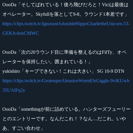
OooDa「そしてばれている！後ろ飛びだろと！Viciは最後は
オペレーター。Skyfullを落として9-8。ラウンド1本差です」
https://clips.twitch.tv/IgnorantAdorableHippoCharlietheUnicorn-53-
GEKJc4eisCMWC
OooDa「次の20ラウンド目に準備を整えるのはFifTy、オペ
レーターを保持したい。囲まれている！」
yukishiro「キープできない！これは大きい」 SG 10-9 DTN
https://clips.twitch.tv/GrotesqueAbrasiveWormEleGiggle-9viKUwb
35UAlFq2y
OooDa「somethingが前に詰めている。ハンターズフューリー
とのエントリーです。なんだこれ！？なん…だこれ。いや
あ、すごい合わせ」