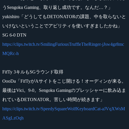
うSengoku Gaming、取り返し成功です。なんだ…？」
yukishiro「どうしてもDETONATORの課題、中を取らないと
いけないということでアビリティを使いすぎましたかね」
SG 6-0 DTN
https://clips.twitch.tv/SmilingFuriousTruffleTheRinger-jJsw4gr8mc
MQRc-h
FifTy 3キルもSGラウンド取得
OooDa「FifTyがAサイトをこじ開ける！オーディンが来る。
最後はVici。9-0。Sengoku Gamingのプレッシャーに飲み込ま
れているDETONATOR。苦しい時間が続きます」
https://clips.twitch.tv/SpeedySquareWolfKeyboardCat-aJVqXWsM
ASgLzOqh