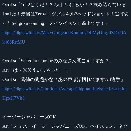
OooDa「1on2どうだ！？2人目いけるか！？挟み込んでいる
1on1だ！最後はZerost！ダブルキル2ヘッドショット！逃げ切
ったSengoku Gaming、メインイベント進出です！」
https://clips.twitch.tv/MistyGorgeousKoupreyOhMyDog-tfZDzQA
k466RrtMU
OooDa「Sengoku Gamingのみなさん聞こえますか？」
Art「は～※％＄いっやったー！」
OooDa「閾値の問題かな？あの声ほぼ切れてますArt選手」
https://clips.twitch.tv/ConfidentAverageChipmunkJebaited-6-aksJqt
HpxH7Vh8
イージージャパニーズOK
Art「スミス、イージージャパニーズOK。ヘイスミス、ネク