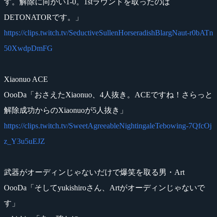
す。解除に向かい1-0。1stラウンドを取ったのは
DETONATORです。」
https://clips.twitch.tv/SeductiveSullenHorseradishBlargNaut-r0bATn
50XwdpDmFG
Xiaonuo ACE
OooDa「おさえたXiaonuo、4人抜き。ACEですね！さらっと
解除成功からのXiaonuoが5人抜き」
https://clips.twitch.tv/SweetAgreeableNightingaleTebowing-7QfcOj
z_Y3u5uEJZ
武器がオーディンじゃないだけで爆笑を取る男・Art
OooDa「そしてyukishiroさん、Artがオーディンじゃないで
す」