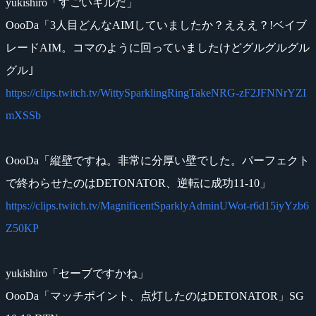
yukishiro「すごいキルだ」
OooDa「3人目どんなAIMしていましたか？えええ？!ベイブ
レードAIM。コマのように回っていましたけどグルグルグル
グル｣
https://clips.twitch.tv/WittySparklingRingTakeNRG-zF2JFNNrYZI
mXSSb
OooDa「縦壁ですね。非常に分厚い壁でした。パーフェクト
で終わらせたのはDETONATOR、逆転に成功11-10」
https://clips.twitch.tv/MagnificentSparklyAdminUWot-r6d15iyYzb6
Z50KP
yukishiro「セーブですかね」
OooDa「マッチポイント、点灯したのはDETONATOR」SG