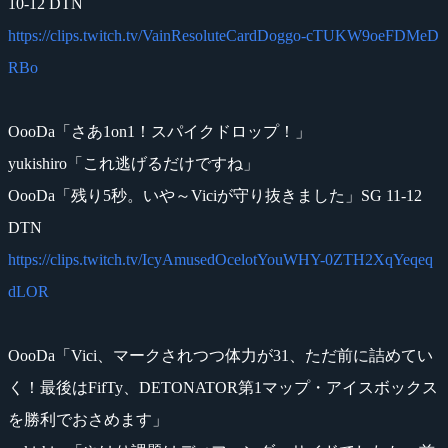
10-12 DTN
https://clips.twitch.tv/VainResoluteCardDoggo-cTUKW9oeFDMeD
RBo
OooDa「さあ1on1！スパイクドロップ！」
yukishiro「これ逃げるだけですね」
OooDa「残り5秒。いや～Viciが守り抜きました」SG 11-12
DTN
https://clips.twitch.tv/IcyAmusedOcelotYouWHY-0ZTH2XqYeqeq
dLOR
OooDa「Vici、マークされつつ体力が31、ただ前に詰めてい
く！最後はFifTy、DETONATOR第1マップ・アイスボックス
を勝利でおさめます」