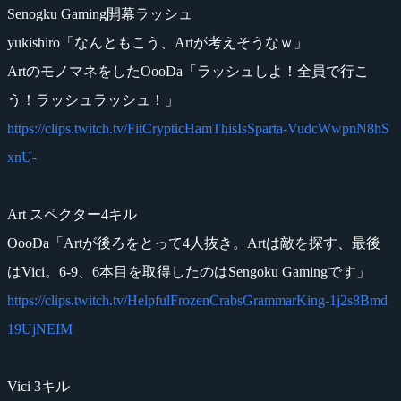
Senogku Gaming開幕ラッシュ
yukishiro「なんともこう、Artが考えそうなｗ」
ArtのモノマネをしたOooDa「ラッシュしよ！全員で行こ
う！ラッシュラッシュ！」
https://clips.twitch.tv/FitCrypticHamThisIsSparta-VudcWwpnN8hS
xnU-
Art スペクター4キル
OooDa「Artが後ろをとって4人抜き。Artは敵を探す、最後
はVici。6-9、6本目を取得したのはSengoku Gamingです」
https://clips.twitch.tv/HelpfulFrozenCrabsGrammarKing-1j2s8Bmd
19UjNEIM
Vici 3キル