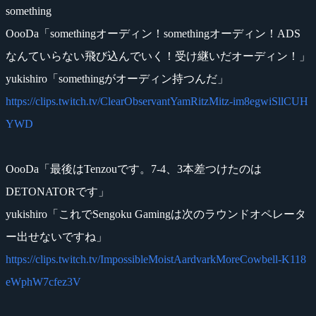
something
OooDa「somethingオーディン！somethingオーディン！ADS
なんていらない飛び込んでいく！受け継いだオーディン！」
yukishiro「somethingがオーディン持つんだ」
https://clips.twitch.tv/ClearObservantYamRitzMitz-im8egwiSllCUH
YWD
OooDa「最後はTenzouです。7-4、3本差つけたのは
DETONATORです」
yukishiro「これでSengoku Gamingは次のラウンドオペレータ
ー出せないですね」
https://clips.twitch.tv/ImpossibleMoistAardvarkMoreCowbell-K118
eWphW7cfez3V