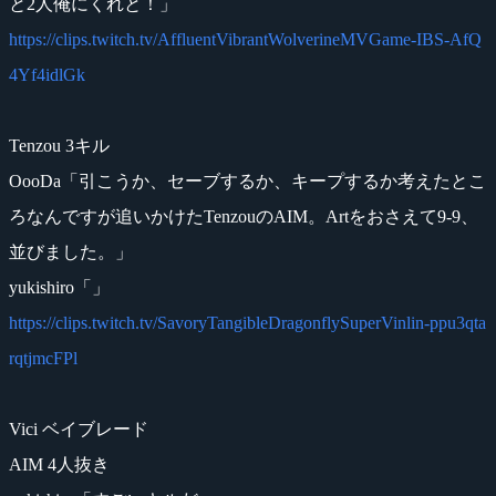
と2人俺にくれと！」
https://clips.twitch.tv/AffluentVibrantWolverineMVGame-IBS-AfQ
4Yf4idlGk
Tenzou 3キル
OooDa「引こうか、セーブするか、キープするか考えたとこ
ろなんですが追いかけたTenzouのAIM。Artをおさえて9-9、
並びました。」
yukishiro「」
https://clips.twitch.tv/SavoryTangibleDragonflySuperVinlin-ppu3qta
rqtjmcFPl
Vici ベイブレード
AIM 4人抜き