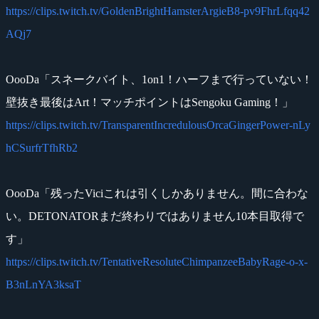
https://clips.twitch.tv/GoldenBrightHamsterArgieB8-pv9FhrLfqq42
AQj7
OooDa「スネークバイト、1on1！ハーフまで行っていない！
壁抜き最後はArt！マッチポイントはSengoku Gaming！」
https://clips.twitch.tv/TransparentIncredulousOrcaGingerPower-nLy
hCSurfrTfhRb2
OooDa「残ったViciこれは引くしかありません。間に合わな
い。DETONATORまだ終わりではありません10本目取得で
す」
https://clips.twitch.tv/TentativeResoluteChimpanzeeBabyRage-o-x-
B3nLnYA3ksaT