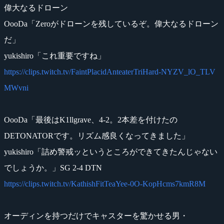
偉大なるドローン
OooDa「Zeroがドローンを残しているぞ。偉大なるドローン
だ」
yukishiro「これ重要ですね」
https://clips.twitch.tv/FaintPlacidAnteaterTriHard-NYZV_lO_TLV
MWvni
OooDa「最後はK1llgrave、4-2。2本差を付けたの
DETONATORです。リズム感良くなってきました」
yukishiro「詰め警戒ッというところができてきたんじゃない
でしょうか。」SG 2-4 DTN
https://clips.twitch.tv/KathishFitTeaYee-0O-KopHcms7kmR8M
オーディンを持つだけでキャスターを驚かせる男・