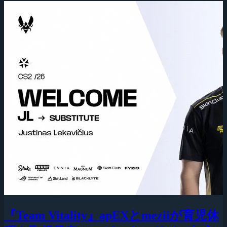
『Team Vitality』apEXとmeziiが育児休