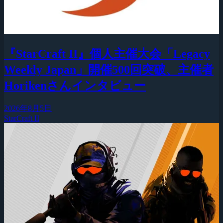
『StarCraft II』個人主催大会「Legacy
Weekly Japan」開催500回突破、主催者
Horikenさんインタビュー
2026年8月5日
StarCraft II