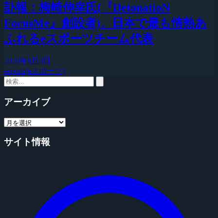
訃報：梅崎伸幸氏(『DetonatioN
FocusMe』創設者)、日本で最も情熱あ
ふれるeスポーツチーム代表
2026年8月3日
esports(eスポーツ)
アーカイブ
サイト情報