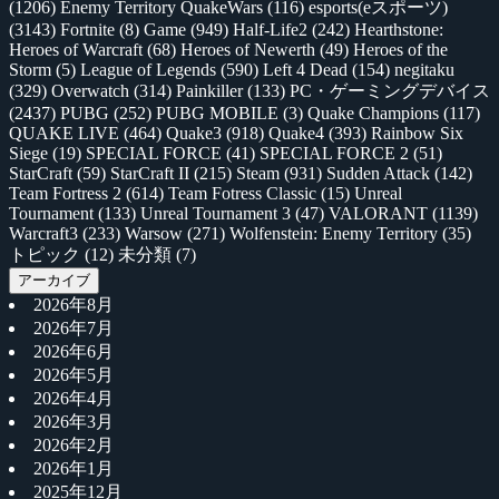
(1206)
Enemy Territory QuakeWars
(116)
esports(eスポーツ)
(3143)
Fortnite
(8)
Game
(949)
Half-Life2
(242)
Hearthstone:
Heroes of Warcraft
(68)
Heroes of Newerth
(49)
Heroes of the
Storm
(5)
League of Legends
(590)
Left 4 Dead
(154)
negitaku
(329)
Overwatch
(314)
Painkiller
(133)
PC・ゲーミングデバイス
(2437)
PUBG
(252)
PUBG MOBILE
(3)
Quake Champions
(117)
QUAKE LIVE
(464)
Quake3
(918)
Quake4
(393)
Rainbow Six
Siege
(19)
SPECIAL FORCE
(41)
SPECIAL FORCE 2
(51)
StarCraft
(59)
StarCraft II
(215)
Steam
(931)
Sudden Attack
(142)
Team Fortress 2
(614)
Team Fotress Classic
(15)
Unreal
Tournament
(133)
Unreal Tournament 3
(47)
VALORANT
(1139)
Warcraft3
(233)
Warsow
(271)
Wolfenstein: Enemy Territory
(35)
トピック
(12)
未分類
(7)
アーカイブ
2026年8月
2026年7月
2026年6月
2026年5月
2026年4月
2026年3月
2026年2月
2026年1月
2025年12月