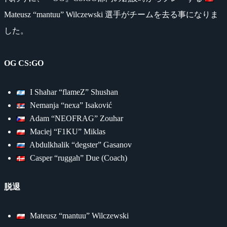
Mateusz “mantuu” Wilczewski 選手がチームを去る事になりま
した。
OG CS:GO
I Shahar “flameZ” Shushan
Nemanja “nexa” Isaković
Adam “NEOFRAG” Zouhar
Maciej “F1KU” Miklas
Abdulkhalik “degster” Gasanov
Casper “ruggah” Due (Coach)
脱退
Mateusz “mantuu” Wilczewski