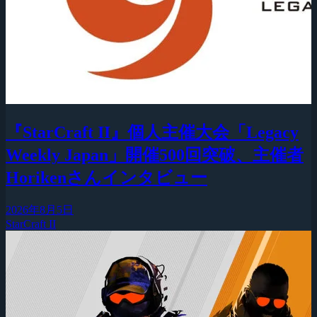
『StarCraft II』個人主催大会「Legacy
Weekly Japan」開催500回突破、主催者
Horikenさんインタビュー
2026年8月5日
StarCraft II