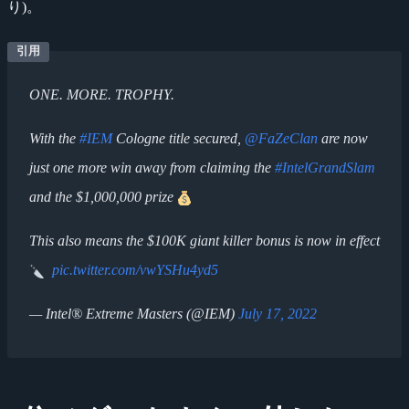
り)。
ONE. MORE. TROPHY.
With the
#IEM
Cologne title secured,
@FaZeClan
are now
just one more win away from claiming the
#IntelGrandSlam
and the $1,000,000 prize
This also means the $100K giant killer bonus is now in effect
pic.twitter.com/vwYSHu4yd5
— Intel® Extreme Masters (@IEM)
July 17, 2022