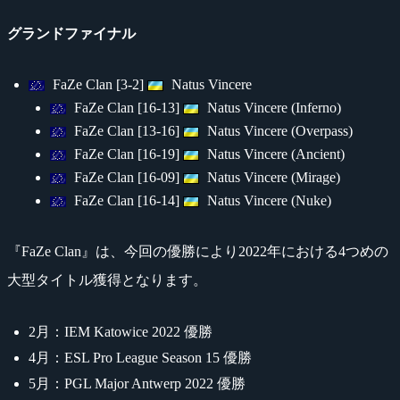
グランドファイナル
FaZe Clan [3-2]
Natus Vincere
FaZe Clan [16-13]
Natus Vincere (Inferno)
FaZe Clan [13-16]
Natus Vincere (Overpass)
FaZe Clan [16-19]
Natus Vincere (Ancient)
FaZe Clan [16-09]
Natus Vincere (Mirage)
FaZe Clan [16-14]
Natus Vincere (Nuke)
『FaZe Clan』は、今回の優勝により2022年における4つめの
大型タイトル獲得となります。
2月：IEM Katowice 2022 優勝
4月：ESL Pro League Season 15 優勝
5月：PGL Major Antwerp 2022 優勝