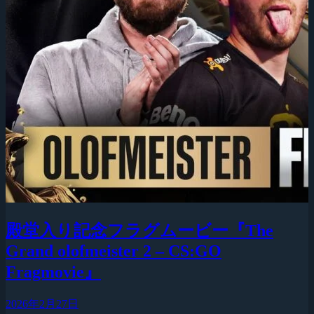
殿堂入り記念フラグムービー『The
Grand olofmeister 2 – CS:GO
Fragmovie』
2026年2月27日