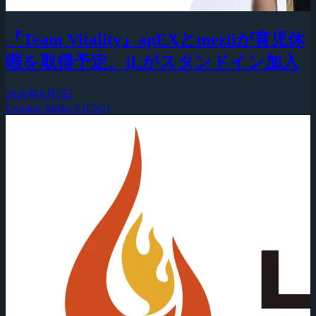
『Team Vitality』apEXとmeziiが育児休
暇を取得予定、jLがスタンドイン加入
2026年8月5日
Counter-Strike 2 (CS2)