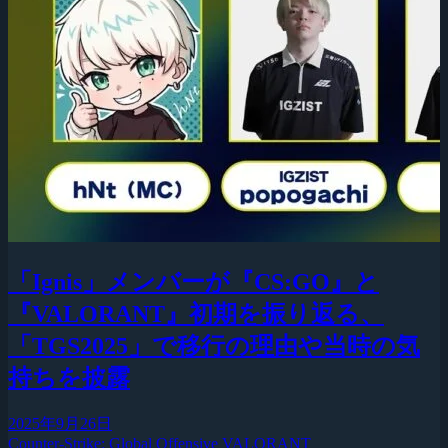
「Ignis」メンバーが『CS:GO』と
『VALORANT』初期を振り返る、
「TGS2025」で移行の理由や当時の気
持ちを披露
2025年9月26日
Counter-Strike: Global Offensive
VALORANT