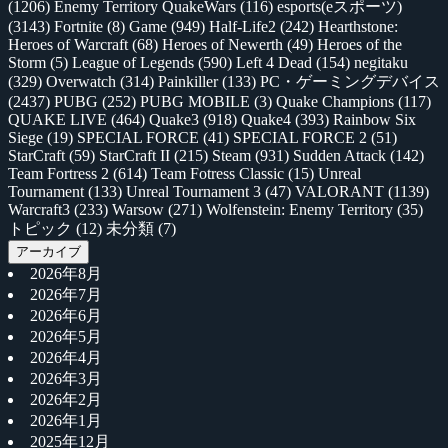
(1206)
Enemy Territory QuakeWars
(116)
esports(eスポーツ)
(3143)
Fortnite
(8)
Game
(949)
Half-Life2
(242)
Hearthstone:
Heroes of Warcraft
(68)
Heroes of Newerth
(49)
Heroes of the
Storm
(5)
League of Legends
(590)
Left 4 Dead
(154)
negitaku
(329)
Overwatch
(314)
Painkiller
(133)
PC・ゲーミングデバイス
(2437)
PUBG
(252)
PUBG MOBILE
(3)
Quake Champions
(117)
QUAKE LIVE
(464)
Quake3
(918)
Quake4
(393)
Rainbow Six
Siege
(19)
SPECIAL FORCE
(41)
SPECIAL FORCE 2
(51)
StarCraft
(59)
StarCraft II
(215)
Steam
(931)
Sudden Attack
(142)
Team Fortress 2
(614)
Team Fotress Classic
(15)
Unreal
Tournament
(133)
Unreal Tournament 3
(47)
VALORANT
(1139)
Warcraft3
(233)
Warsow
(271)
Wolfenstein: Enemy Territory
(35)
トピック
(12)
未分類
(7)
アーカイブ
2026年8月
2026年7月
2026年6月
2026年5月
2026年4月
2026年3月
2026年2月
2026年1月
2025年12月