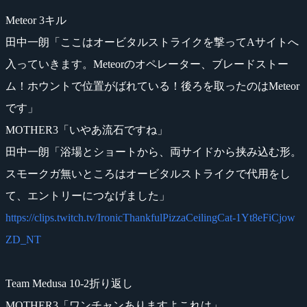
Meteor 3キル
田中一朗「ここはオービタルストライクを撃ってAサイトへ
入っていきます。Meteorのオペレーター、ブレードストー
ム！ホウントで位置がばれている！後ろを取ったのはMeteor
です」
MOTHER3「いやあ流石ですね」
田中一朗「浴場とショートから、両サイドから挟み込む形。
スモークガ無いところはオービタルストライクで代用をし
て、エントリーにつなげました」
https://clips.twitch.tv/IronicThankfulPizzaCeilingCat-1Yt8eFiCjow
ZD_NT
Team Medusa 10-2折り返し
MOTHER3「ワンチャンありますよこれは」