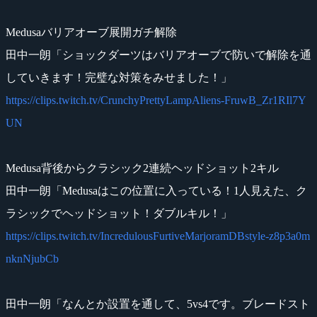
Medusaバリアオーブ展開ガチ解除
田中一朗「ショックダーツはバリアオーブで防いで解除を通
していきます！完璧な対策をみせました！」
https://clips.twitch.tv/CrunchyPrettyLampAliens-FruwB_Zr1RIl7Y
UN
Medusa背後からクラシック2連続ヘッドショット2キル
田中一朗「Medusaはこの位置に入っている！1人見えた、ク
ラシックでヘッドショット！ダブルキル！」
https://clips.twitch.tv/IncredulousFurtiveMarjoramDBstyle-z8p3a0m
nknNjubCb
田中一朗「なんとか設置を通して、5vs4です。ブレードスト