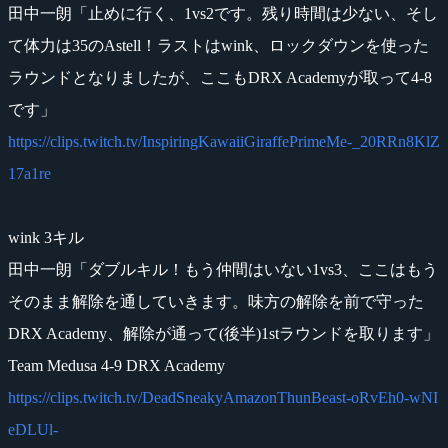
田中一朗「止めに行く、1vs2です。残り時間は少ない、そし
て体力は35のAstell！ラストはwink、ロックダウンを使った
ラウンドとなりましたが、ここもDRX Academyが取って4-8
です」
https://clips.twitch.tv/InspiringKawaiiGiraffePrimeMe-_20RRn8KlZ
17a1re
wink 3キル
田中一朗「ダブルキル！もう仲間はいない1vs3、ここはもう
そのまま解除を通していきます。味方の解除を前で守った
DRX Academy、解除が通って(後半)1stラウンドを取ります」
Team Medusa 4-9 DRX Academy
https://clips.twitch.tv/DeadSneakyAmazonThunBeast-oRvEh0-wNI
eDLUl-