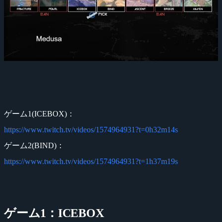
ゲーム1(ICEBOX)：
https://www.twitch.tv/videos/1574964931?t=0h32m14s
ゲーム2(BIND)：
https://www.twitch.tv/videos/1574964931?t=1h37m19s
ゲーム1：ICEBOX