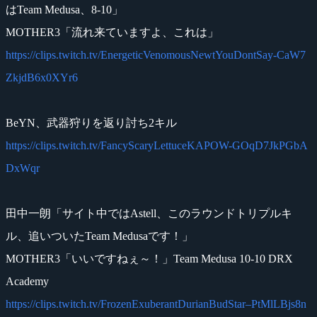
はTeam Medusa、8-10」
MOTHER3「流れ来ていますよ、これは」
https://clips.twitch.tv/EnergeticVenomousNewtYouDontSay-CaW7
ZkjdB6x0XYr6
BeYN、武器狩りを返り討ち2キル
https://clips.twitch.tv/FancyScaryLettuceKAPOW-GOqD7JkPGbA
DxWqr
田中一朗「サイト中ではAstell、このラウンドトリプルキ
ル、追いついたTeam Medusaです！」
MOTHER3「いいですねぇ～！」Team Medusa 10-10 DRX
Academy
https://clips.twitch.tv/FrozenExuberantDurianBudStar–PtMlLBjs8n