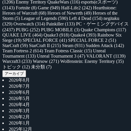
(1206)
Enemy Territory QuakeWars
(116)
esports(eスポーツ)
(3143)
Fortnite
(8)
Game
(949)
Half-Life2
(242)
Hearthstone:
Heroes of Warcraft
(68)
Heroes of Newerth
(49)
Heroes of the
Storm
(5)
League of Legends
(590)
Left 4 Dead
(154)
negitaku
(329)
Overwatch
(314)
Painkiller
(133)
PC・ゲーミングデバイス
(2437)
PUBG
(252)
PUBG MOBILE
(3)
Quake Champions
(117)
QUAKE LIVE
(464)
Quake3
(918)
Quake4
(393)
Rainbow Six
Siege
(19)
SPECIAL FORCE
(41)
SPECIAL FORCE 2
(51)
StarCraft
(59)
StarCraft II
(215)
Steam
(931)
Sudden Attack
(142)
Team Fortress 2
(614)
Team Fotress Classic
(15)
Unreal
Tournament
(133)
Unreal Tournament 3
(47)
VALORANT
(1139)
Warcraft3
(233)
Warsow
(271)
Wolfenstein: Enemy Territory
(35)
トピック
(12)
未分類
(7)
アーカイブ
2026年8月
2026年7月
2026年6月
2026年5月
2026年4月
2026年3月
2026年2月
2026年1月
2025年12月