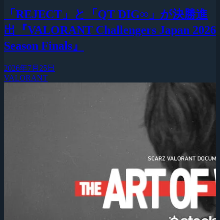
「REJECT」と「QT DIG∞」が決勝進
出『VALORANT Challengers Japan 2026
Season Finals』
2026年7月25日
VALORANT