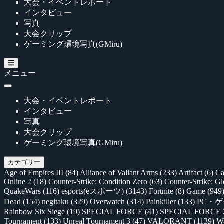
大会・イベントレポート
インタビュー
写真
大会クリップ
ゲーミング環境写真(GMiru)
メニュー
大会・イベントレポート
インタビュー
写真
大会クリップ
ゲーミング環境写真(GMiru)
カテゴリー
Age of Empires III
(84)
Alliance of Valiant Arms
(233)
Artifact
(6)
Ca
Online 2
(18)
Counter-Strike: Condition Zero
(63)
Counter-Strike: G
QuakeWars
(116)
esports(eスポーツ)
(3143)
Fortnite
(8)
Game
(949
Dead
(154)
negitaku
(329)
Overwatch
(314)
Painkiller
(133)
PC・
Rainbow Six Siege
(19)
SPECIAL FORCE
(41)
SPECIAL FORCE
Tournament
(133)
Unreal Tournament 3
(47)
VALORANT
(1139)
Wa