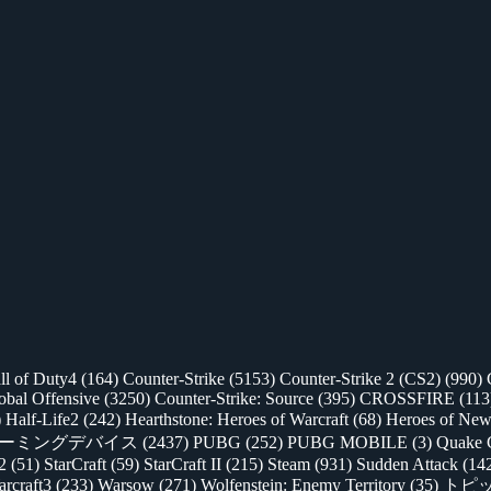
ll of Duty4
(164)
Counter-Strike
(5153)
Counter-Strike 2 (CS2)
(990)
lobal Offensive
(3250)
Counter-Strike: Source
(395)
CROSSFIRE
(113
)
Half-Life2
(242)
Hearthstone: Heroes of Warcraft
(68)
Heroes of New
ゲーミングデバイス
(2437)
PUBG
(252)
PUBG MOBILE
(3)
Quake 
 2
(51)
StarCraft
(59)
StarCraft II
(215)
Steam
(931)
Sudden Attack
(14
rcraft3
(233)
Warsow
(271)
Wolfenstein: Enemy Territory
(35)
トピ