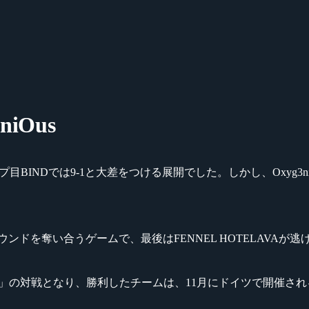
niOus
マップ目BINDでは9-1と大差をつける展開でした。しかし、Oxyg
ンドを奪い合うゲームで、最後はFENNEL HOTELAVAが
male」の対戦となり、勝利したチームは、11月にドイツで開催される世界大会『2