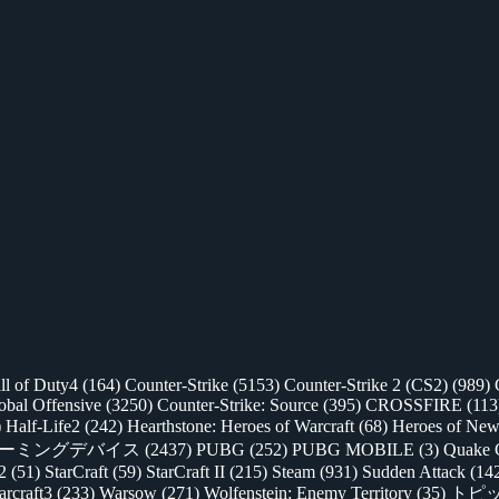
ll of Duty4
(164)
Counter-Strike
(5153)
Counter-Strike 2 (CS2)
(989)
lobal Offensive
(3250)
Counter-Strike: Source
(395)
CROSSFIRE
(113
)
Half-Life2
(242)
Hearthstone: Heroes of Warcraft
(68)
Heroes of New
ゲーミングデバイス
(2437)
PUBG
(252)
PUBG MOBILE
(3)
Quake 
 2
(51)
StarCraft
(59)
StarCraft II
(215)
Steam
(931)
Sudden Attack
(14
rcraft3
(233)
Warsow
(271)
Wolfenstein: Enemy Territory
(35)
トピ