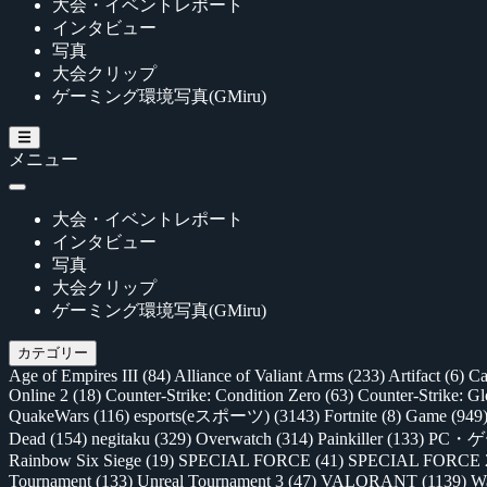
大会・イベントレポート
インタビュー
写真
大会クリップ
ゲーミング環境写真(GMiru)
メニュー
大会・イベントレポート
インタビュー
写真
大会クリップ
ゲーミング環境写真(GMiru)
カテゴリー
Age of Empires III
(84)
Alliance of Valiant Arms
(233)
Artifact
(6)
Ca
Online 2
(18)
Counter-Strike: Condition Zero
(63)
Counter-Strike: G
QuakeWars
(116)
esports(eスポーツ)
(3143)
Fortnite
(8)
Game
(949
Dead
(154)
negitaku
(329)
Overwatch
(314)
Painkiller
(133)
PC・
Rainbow Six Siege
(19)
SPECIAL FORCE
(41)
SPECIAL FORCE
Tournament
(133)
Unreal Tournament 3
(47)
VALORANT
(1139)
Wa