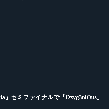
t Asia』セミファイナルで「Oxyg3niOus」