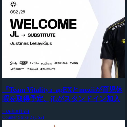
『Team Vitality』apEXとmeziiが育児休
暇を取得予定、jLがスタンドイン加入
2026年8月5日
Counter-Strike 2 (CS2)