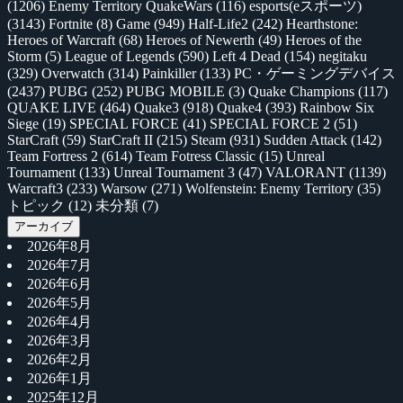
(1206)
Enemy Territory QuakeWars
(116)
esports(eスポーツ)
(3143)
Fortnite
(8)
Game
(949)
Half-Life2
(242)
Hearthstone:
Heroes of Warcraft
(68)
Heroes of Newerth
(49)
Heroes of the
Storm
(5)
League of Legends
(590)
Left 4 Dead
(154)
negitaku
(329)
Overwatch
(314)
Painkiller
(133)
PC・ゲーミングデバイス
(2437)
PUBG
(252)
PUBG MOBILE
(3)
Quake Champions
(117)
QUAKE LIVE
(464)
Quake3
(918)
Quake4
(393)
Rainbow Six
Siege
(19)
SPECIAL FORCE
(41)
SPECIAL FORCE 2
(51)
StarCraft
(59)
StarCraft II
(215)
Steam
(931)
Sudden Attack
(142)
Team Fortress 2
(614)
Team Fotress Classic
(15)
Unreal
Tournament
(133)
Unreal Tournament 3
(47)
VALORANT
(1139)
Warcraft3
(233)
Warsow
(271)
Wolfenstein: Enemy Territory
(35)
トピック
(12)
未分類
(7)
アーカイブ
2026年8月
2026年7月
2026年6月
2026年5月
2026年4月
2026年3月
2026年2月
2026年1月
2025年12月