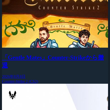
「Gentle Mates」Counter-Strikeから撤
退
2026年8月8日
Counter-Strike 2 (CS2)