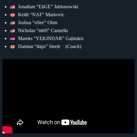
Jonathan “EliGE” Jablonowski
Keith “NAF” Markovic
Joshua “oSee” Ohm
Nicholas “nitr0” Cannella
Mareks “YEKINDAR” Gaļinskis
Damian “daps” Steele (Coach)