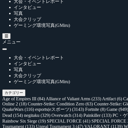
大会・イベントレポート
インタビュー
写真
大会クリップ
ゲーミング環境写真(GMiru)
メニュー
大会・イベントレポート
インタビュー
写真
大会クリップ
ゲーミング環境写真(GMiru)
カテゴリー
Age of Empires III
(84)
Alliance of Valiant Arms
(233)
Artifact
(6)
Ca
Online 2
(18)
Counter-Strike: Condition Zero
(63)
Counter-Strike: G
QuakeWars
(116)
esports(eスポーツ)
(3143)
Fortnite
(8)
Game
(949
Dead
(154)
negitaku
(329)
Overwatch
(314)
Painkiller
(133)
PC・
Rainbow Six Siege
(19)
SPECIAL FORCE
(41)
SPECIAL FORCE
Tournament
(133)
Unreal Tournament 3
(47)
VALORANT
(1139)
Wa