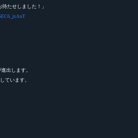
お待たせしました！」
1A15EC6_jxAuT
ムが進出します。
場しています。