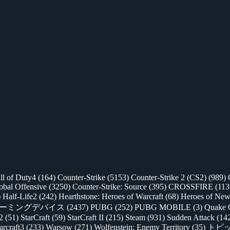
ll of Duty4
(164)
Counter-Strike
(5153)
Counter-Strike 2 (CS2)
(989)
lobal Offensive
(3250)
Counter-Strike: Source
(395)
CROSSFIRE
(113
)
Half-Life2
(242)
Hearthstone: Heroes of Warcraft
(68)
Heroes of New
ゲーミングデバイス
(2437)
PUBG
(252)
PUBG MOBILE
(3)
Quake 
 2
(51)
StarCraft
(59)
StarCraft II
(215)
Steam
(931)
Sudden Attack
(14
rcraft3
(233)
Warsow
(271)
Wolfenstein: Enemy Territory
(35)
トピ