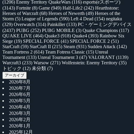
(1206)
Enemy Territory QuakeWars
(116)
esports(eスポーツ)
(3143)
Fortnite
(8)
Game
(949)
Half-Life2
(242)
Hearthstone:
Heroes of Warcraft
(68)
Heroes of Newerth
(49)
Heroes of the
Storm
(5)
League of Legends
(590)
Left 4 Dead
(154)
negitaku
(329)
Overwatch
(314)
Painkiller
(133)
PC・ゲーミングデバイス
(2437)
PUBG
(252)
PUBG MOBILE
(3)
Quake Champions
(117)
QUAKE LIVE
(464)
Quake3
(918)
Quake4
(393)
Rainbow Six
Siege
(19)
SPECIAL FORCE
(41)
SPECIAL FORCE 2
(51)
StarCraft
(59)
StarCraft II
(215)
Steam
(931)
Sudden Attack
(142)
Team Fortress 2
(614)
Team Fotress Classic
(15)
Unreal
Tournament
(133)
Unreal Tournament 3
(47)
VALORANT
(1139)
Warcraft3
(233)
Warsow
(271)
Wolfenstein: Enemy Territory
(35)
トピック
(12)
未分類
(7)
アーカイブ
2026年8月
2026年7月
2026年6月
2026年5月
2026年4月
2026年3月
2026年2月
2026年1月
2025年12月