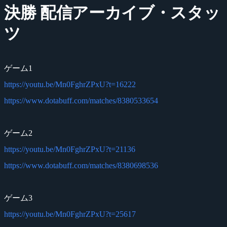
決勝 配信アーカイブ・スタッ
ツ
ゲーム1
https://youtu.be/Mn0FghrZPxU?t=16222
https://www.dotabuff.com/matches/8380533654
ゲーム2
https://youtu.be/Mn0FghrZPxU?t=21136
https://www.dotabuff.com/matches/8380698536
ゲーム3
https://youtu.be/Mn0FghrZPxU?t=25617