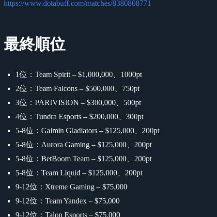
https://www.dotabuff.com/matches/8380808771
最終順位
1位：Team Spirit – $1,000,000、1000pt
2位：Team Falcons – $500,000、750pt
3位：PARIVISION – $300,000、500pt
4位：Tundra Esports – $200,000、300pt
5-8位：Gaimin Gladiators – $125,000、200pt
5-8位：Aurora Gaming – $125,000、200pt
5-8位：BetBoom Team – $125,000、200pt
5-8位：Team Liquid – $125,000、200pt
9-12位：Xtreme Gaming – $75,000
9-12位：Team Yandex – $75,000
9-12位：Talon Esports – $75,000