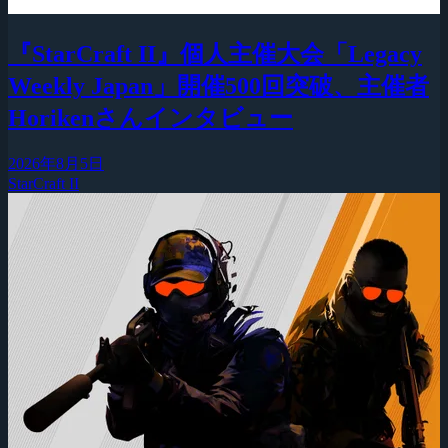
『StarCraft II』個人主催大会「Legacy
Weekly Japan」開催500回突破、主催者
Horikenさんインタビュー
2026年8月5日
StarCraft II