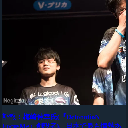
訃報：梅崎伸幸氏(『DetonatioN
FocusMe』創設者)、日本で最も情熱あ