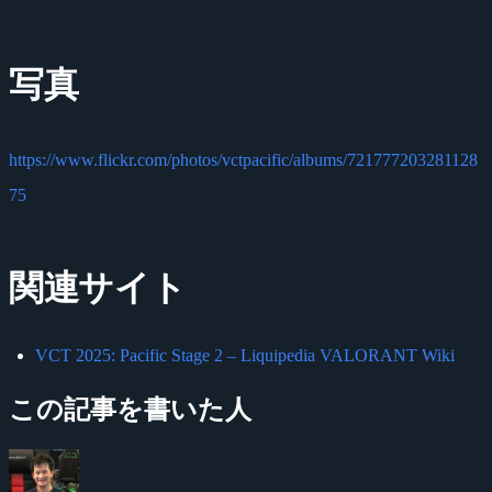
写真
https://www.flickr.com/photos/vctpacific/albums/721777203281128
75
関連サイト
VCT 2025: Pacific Stage 2 – Liquipedia VALORANT Wiki
この記事を書いた人