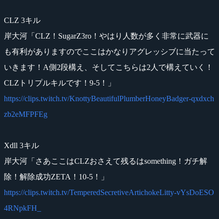
CLZ 3キル
岸大河「CLZ！SugarZ3ro！やはり人数が多く非常に武器に
も有利がありますのでここはかなりアグレッシブに当たって
いきます！A側2段構え、そしてこちらは2人で構えていく！
CLZトリプルキルです！9-5！」
https://clips.twitch.tv/KnottyBeautifulPlumberHoneyBadger-qxdxch
zb2eMFPFEg
Xdll 3キル
岸大河「さあここはCLZおさえて残るはsomething！ガチ解
除！解除成功ZETA！10-5！」
https://clips.twitch.tv/TemperedSecretiveArtichokeLitty-vYsDoESO
4RNpkFH_