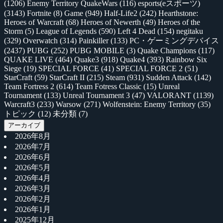
(1206)
Enemy Territory QuakeWars
(116)
esports(eスポーツ)
(3143)
Fortnite
(8)
Game
(949)
Half-Life2
(242)
Hearthstone:
Heroes of Warcraft
(68)
Heroes of Newerth
(49)
Heroes of the
Storm
(5)
League of Legends
(590)
Left 4 Dead
(154)
negitaku
(329)
Overwatch
(314)
Painkiller
(133)
PC・ゲーミングデバイス
(2437)
PUBG
(252)
PUBG MOBILE
(3)
Quake Champions
(117)
QUAKE LIVE
(464)
Quake3
(918)
Quake4
(393)
Rainbow Six
Siege
(19)
SPECIAL FORCE
(41)
SPECIAL FORCE 2
(51)
StarCraft
(59)
StarCraft II
(215)
Steam
(931)
Sudden Attack
(142)
Team Fortress 2
(614)
Team Fotress Classic
(15)
Unreal
Tournament
(133)
Unreal Tournament 3
(47)
VALORANT
(1139)
Warcraft3
(233)
Warsow
(271)
Wolfenstein: Enemy Territory
(35)
トピック
(12)
未分類
(7)
アーカイブ
2026年8月
2026年7月
2026年6月
2026年5月
2026年4月
2026年3月
2026年2月
2026年1月
2025年12月