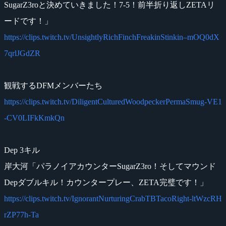
SugarZ3roと決めていきました！7-5！前半折り返しZETAリ
ードです！」
https://clips.twitch.tv/UnsightlyRichFinchFreakinStinkin–mOQ0dX
7qrlJGdZR
観戦するDFMメンバーたち
https://clips.twitch.tv/DiligentCulturedWoodpeckerPermaSmug-VE1
-CV0LIFkKmkQn
Dep 3キル
岸大河「パラノイアカウンターSugarZ3ro！そしてマウンド
Depダブルキル！カウンタープレー、ZETA完璧です！」
https://clips.twitch.tv/IgnorantNurturingCrabTBTacoRight-ltWzcRH
rZP77h-Ta