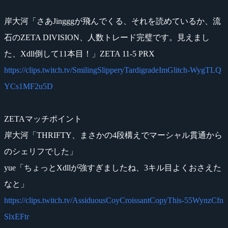
岸大河「さあJingggが飛んでくる、それを読めているか、流
石のZETA DIVISION、人数トレード完璧です。見えまし
た、Xdll倒して11本目！」ZETA 11-5 PRX
https://clips.twitch.tv/SmilingSlipperyTardigradeImGlitch-WygTLQ
YCs1MF2u5D
ZETAマッチポイント
岸大河「THRIFTY、まさかの4段構えでマーシャル貫通から
のシェリフでした」
yue「ちょっとXdllが強すぎましたね、3キル目よくおさえた
なと」
https://clips.twitch.tv/AssiduousCoyCroissantCopyThis-55WynzCfn
SlxEFtr