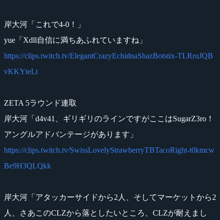
岸大河「これで4-0！」
yue「Xdll自信に満ちあふれていますね」
https://clips.twitch.tv/ElegantCrazyEchidnaShazBotstix-TLRruJQB
vKKYteLt
ZETA 5ラウンド連取
岸大河「d4v41、ギリギリのラインですがここはSugarZ3ro！
アングルアドバンテージがあります」
https://clips.twitch.tv/SwissLovelyStrawberryTBTacoRight-t0kmcw
Be9H3QLQkk
岸大河「アタッカーサイドから2人、そしてマーケットから2
人、さあこのCLZから落としたいところ、CLZが耐えまし