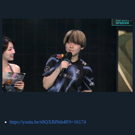
https://youtu.be/s0QXBf9sh48?t=16174