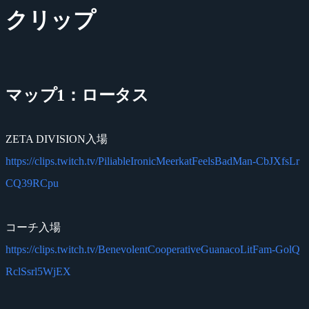
クリップ
マップ1：ロータス
ZETA DIVISION入場
https://clips.twitch.tv/PiliableIronicMeerkatFeelsBadMan-CbJXfsLr
CQ39RCpu
コーチ入場
https://clips.twitch.tv/BenevolentCooperativeGuanacoLitFam-GolQ
RclSsrl5WjEX