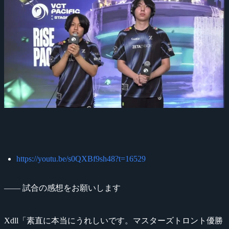
https://youtu.be/s0QXBf9sh48?t=16529
―― 試合の感想をお願いします
Xdll「素直に本当にうれしいです。マスターズトロント優勝