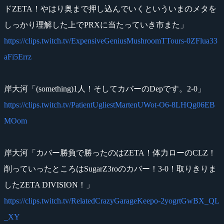
ドZETA！やはり奥まで押し込んでいくといういまのメタを
しっかり理解した上でPRXに当たっていき市また」
https://clips.twitch.tv/ExpensiveGeniusMushroomTTours-0ZFlua33
aFi5Errz
岸大河「(something)1人！そしてカバーのDepです。2-0」
https://clips.twitch.tv/PatientUgliestMartenUWot-O6-8LHQg06EB
MOom
岸大河「カバー勝負で勝ったのはZETA！体力ローのCLZ！
削っていったところはSugarZ3roのカバー！3-0！取りきりま
したZETA DIVISION！」
https://clips.twitch.tv/RelatedCrazyGarageKeepo-2yogrtGwBX_QL
_XY