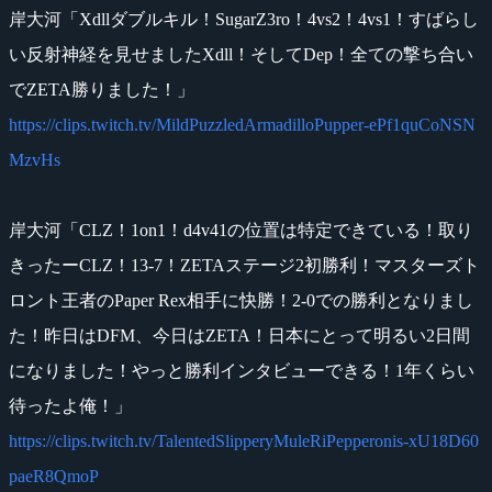
岸大河「Xdllダブルキル！SugarZ3ro！4vs2！4vs1！すばらし
い反射神経を見せましたXdll！そしてDep！全ての撃ち合い
でZETA勝りました！」
https://clips.twitch.tv/MildPuzzledArmadilloPupper-ePf1quCoNSN
MzvHs
岸大河「CLZ！1on1！d4v41の位置は特定できている！取り
きったーCLZ！13-7！ZETAステージ2初勝利！マスターズト
ロント王者のPaper Rex相手に快勝！2-0での勝利となりまし
た！昨日はDFM、今日はZETA！日本にとって明るい2日間
になりました！やっと勝利インタビューできる！1年くらい
待ったよ俺！」
https://clips.twitch.tv/TalentedSlipperyMuleRiPepperonis-xU18D60
paeR8QmoP