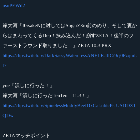
usnPEWd2
岸大河「f0rsakeNに対してはSugarZ3ro前のめり、そして裏か
らはまわってくるDep！挟み込んだ！崩すZETA！後半のフ
ァーストラウンド取りました！」ZETA 10-3 PRX
https://clips.twitch.tv/DarkSassyWatercressANELE-flfCi9cj0FzqmL
f7
yue「潰しに行った！」
岸大河「潰しに行ったTenTen！11-3！」
https://clips.twitch.tv/SpinelessMuddyBeefDxCat-uhtcPsrUSDDZT
QDw
ZETAマッチポイント