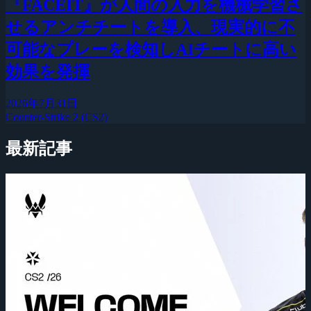
『FACEIT』が人間の入力を機械学習さ
せるアンチチートを導入、現実的に不
可能なプレーを検知しAIチートに高い
効果を発揮
2026年7月31日
Counter-Strike 2 (CS2)
最新記事