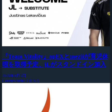
『Team Vitality』apEXとmeziiが育児休
暇を取得予定、jLがスタンドイン加入
2026年8月5日
Counter-Strike 2 (CS2)