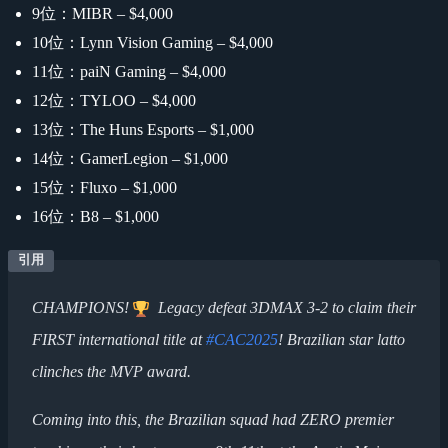
9位：MIBR – $4,000
10位：Lynn Vision Gaming – $4,000
11位：paiN Gaming – $4,000
12位：TYLOO – $4,000
13位：The Huns Esports – $1,000
14位：GamerLegion – $1,000
15位：Fluxo – $1,000
16位：B8 – $1,000
CHAMPIONS!
Legacy defeat 3DMAX 3-2 to claim their
FIRST international title at
#CAC2025
! Brazilian star latto
clinches the MVP award.
Coming into this, the Brazilian squad had ZERO premier