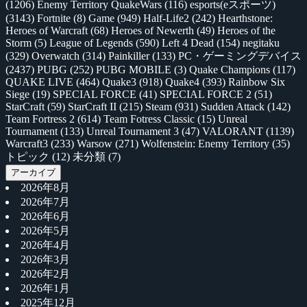
(1206)
Enemy Territory QuakeWars
(116)
esports(eスポーツ)
(3143)
Fortnite
(8)
Game
(949)
Half-Life2
(242)
Hearthstone:
Heroes of Warcraft
(68)
Heroes of Newerth
(49)
Heroes of the
Storm
(5)
League of Legends
(590)
Left 4 Dead
(154)
negitaku
(329)
Overwatch
(314)
Painkiller
(133)
PC・ゲーミングデバイス
(2437)
PUBG
(252)
PUBG MOBILE
(3)
Quake Champions
(117)
QUAKE LIVE
(464)
Quake3
(918)
Quake4
(393)
Rainbow Six
Siege
(19)
SPECIAL FORCE
(41)
SPECIAL FORCE 2
(51)
StarCraft
(59)
StarCraft II
(215)
Steam
(931)
Sudden Attack
(142)
Team Fortress 2
(614)
Team Fotress Classic
(15)
Unreal
Tournament
(133)
Unreal Tournament 3
(47)
VALORANT
(1139)
Warcraft3
(233)
Warsow
(271)
Wolfenstein: Enemy Territory
(35)
トピック
(12)
未分類
(7)
アーカイブ
2026年8月
2026年7月
2026年6月
2026年5月
2026年4月
2026年3月
2026年2月
2026年1月
2025年12月