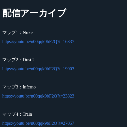
配信アーカイブ
マップ1：Nuke
https://youtu.be/n00qqk9bF2Q?t=16337
マップ2：Dust 2
https://youtu.be/n00qqk9bF2Q?t=19903
マップ3：Inferno
https://youtu.be/n00qqk9bF2Q?t=23823
マップ4：Train
https://youtu.be/n00qqk9bF2Q?t=27057