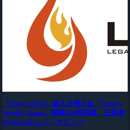
『StarCraft II』個人主催大会「Legacy
Weekly Japan」開催500回突破、主催者
Horikenさんインタビュー