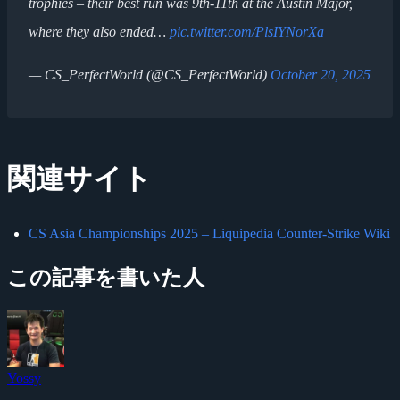
trophies – their best run was 9th-11th at the Austin Major,
where they also ended…
pic.twitter.com/PlsIYNorXa
— CS_PerfectWorld (@CS_PerfectWorld)
October 20, 2025
関連サイト
CS Asia Championships 2025 – Liquipedia Counter-Strike Wiki
この記事を書いた人
Yossy