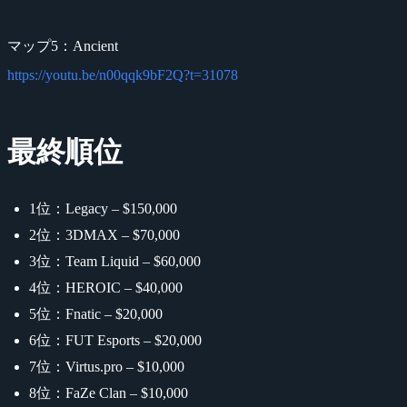
マップ5：Ancient
https://youtu.be/n00qqk9bF2Q?t=31078
最終順位
1位：Legacy – $150,000
2位：3DMAX – $70,000
3位：Team Liquid – $60,000
4位：HEROIC – $40,000
5位：Fnatic – $20,000
6位：FUT Esports – $20,000
7位：Virtus.pro – $10,000
8位：FaZe Clan – $10,000