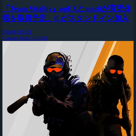
『Team Vitality』apEXとmeziiが育児休
暇を取得予定、jLがスタンドイン加入
2026年8月5日
Counter-Strike 2 (CS2)