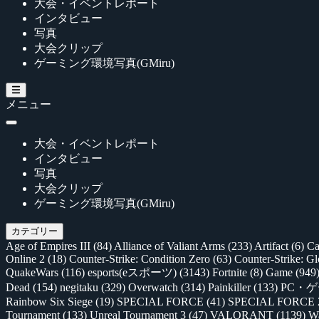
大会・イベントレポート
インタビュー
写真
大会クリップ
ゲーミング環境写真(GMiru)
メニュー
大会・イベントレポート
インタビュー
写真
大会クリップ
ゲーミング環境写真(GMiru)
カテゴリー
Age of Empires III
(84)
Alliance of Valiant Arms
(233)
Artifact
(6)
Ca
Online 2
(18)
Counter-Strike: Condition Zero
(63)
Counter-Strike: G
QuakeWars
(116)
esports(eスポーツ)
(3143)
Fortnite
(8)
Game
(949
Dead
(154)
negitaku
(329)
Overwatch
(314)
Painkiller
(133)
PC・
Rainbow Six Siege
(19)
SPECIAL FORCE
(41)
SPECIAL FORCE
Tournament
(133)
Unreal Tournament 3
(47)
VALORANT
(1139)
Wa