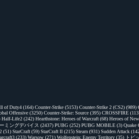
ll of Duty4
(164)
Counter-Strike
(5153)
Counter-Strike 2 (CS2)
(989)
lobal Offensive
(3250)
Counter-Strike: Source
(395)
CROSSFIRE
(113
)
Half-Life2
(242)
Hearthstone: Heroes of Warcraft
(68)
Heroes of New
ゲーミングデバイス
(2437)
PUBG
(252)
PUBG MOBILE
(3)
Quake 
 2
(51)
StarCraft
(59)
StarCraft II
(215)
Steam
(931)
Sudden Attack
(14
rcraft3
(233)
Warsow
(271)
Wolfenstein: Enemy Territory
(35)
トピ