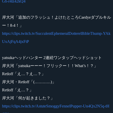
Gb-r4lz42kQ4
岸大河「追加のフラッシュ！よけたところCaedyeダブルキル
ー！8-4！」
https://clips.twitch.tv/SucculentEphemeralDotterelBibleThump-YAk
UxAjFqA4jxFtP
yatsukaヘッドハンター 2連続ワンタップヘッドショット
岸大河「yatsukaーーー！フリックー！！What’s！？」
Retloff「え…？え…？」
岸大河・Retloff「(…………)」
Retloff「え…？」
岸大河「何が起きました？」
https://clips.twitch.tv/AstuteSmoggyFennelPupper-Un4Qx2N5q-tH