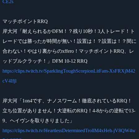
CE2s
マッチポイントRRQ
岸大河「耐えられるかDFM！？残り10秒！3人トレード！ト
レードでは勝ったが時間が無い！設置は！？設置は！？間に
合わない！やはり裏からのxffero！マッチポイントRRQ、レ
ッドブルクラッチ！」DFM 10-12 RRQ
https://clips.twitch.tv/SparklingToughScorpionLitFam-XsFRXjM42
cV4Ifjl
岸大河「1on4です、ナノスワーム！徹底されているRRQ！
立ち位置がありません！大逆転のRRQ！4-8からの逆転で13-
9、ヘイヴンを取りきりました」
https://clips.twitch.tv/HeartlessDeterminedTrollM4xHeh-jV8QW4w