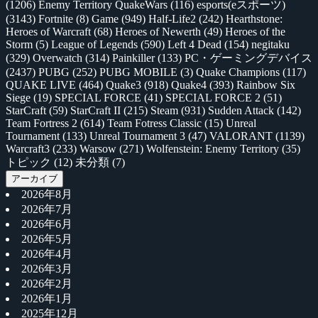
(1206)
Enemy Territory QuakeWars
(116)
esports(eスポーツ)
(3143)
Fortnite
(8)
Game
(949)
Half-Life2
(242)
Hearthstone:
Heroes of Warcraft
(68)
Heroes of Newerth
(49)
Heroes of the
Storm
(5)
League of Legends
(590)
Left 4 Dead
(154)
negitaku
(329)
Overwatch
(314)
Painkiller
(133)
PC・ゲーミングデバイス
(2437)
PUBG
(252)
PUBG MOBILE
(3)
Quake Champions
(117)
QUAKE LIVE
(464)
Quake3
(918)
Quake4
(393)
Rainbow Six
Siege
(19)
SPECIAL FORCE
(41)
SPECIAL FORCE 2
(51)
StarCraft
(59)
StarCraft II
(215)
Steam
(931)
Sudden Attack
(142)
Team Fortress 2
(614)
Team Fotress Classic
(15)
Unreal
Tournament
(133)
Unreal Tournament 3
(47)
VALORANT
(1139)
Warcraft3
(233)
Warsow
(271)
Wolfenstein: Enemy Territory
(35)
トピック
(12)
未分類
(7)
アーカイブ
2026年8月
2026年7月
2026年6月
2026年5月
2026年4月
2026年3月
2026年2月
2026年1月
2025年12月