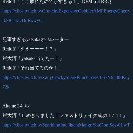
Retloff「ここ取れたのでかすぎる！」DFM 6-3 RRQ
https://clips.twitch.tv/CrunchyExpensiveCobblerAMPEnergyCherry
-6kf6rJxUDqRxwyCj
見事すぎるyatsukaオペレーター
Retloff「ええーーー！？」
岸大河「yatsuka当てたー！」
Retloff「それ当てるのか！」
https://clips.twitch.tv/ZanyCrackySharkPunchTrees-6S7YkciltFKcy
72k
Akame 3キル
岸大河「止めきりました！ファストリテイク成功！7-4！」
https://clips.twitch.tv/SparklingIntelligentMangoYouDontSay-0LwT