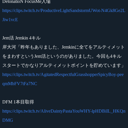
DetonatioN FocusMe入場
https://clips.twitch.tv/ProductiveLightSandstormUWot-N4Gk8Ge2L
Jiw1vcE
Jem活 Jemkin 4キル
岸大河「昨年もありました、Jemkinに全てをアルティメット
をまわすというJem活というのがありました。今回も4キル
スタートでかなりアルティメットポイントを貯めています」
https://clips.twitch.tv/AgitatedRespectfulGrasshopperSpicyBoy-pee
qmMbFV7tFa7NC
DFM 1本目取得
https://clips.twitch.tv/AliveDaintyPastaYouWHY-lpHDBiIL_HKQn
DMG