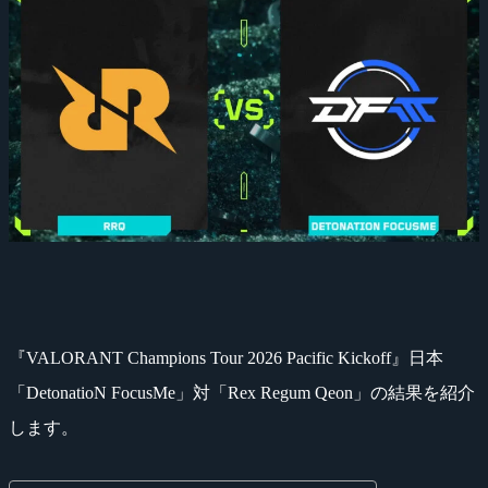
『VALORANT Champions Tour 2026 Pacific Kickoff』日本
「DetonatioN FocusMe」対「Rex Regum Qeon」の結果を紹介
します。