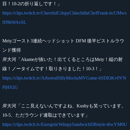
目！10-2の折り返しです！」
https://clips.twitch.tv/CheerfulCrispyChinchillaChefFrank-bcUMws
ffJ9hWAvSL
Meiyゴースト3連続ヘッドショット DFM 後半ピストルラウ
ンド獲得
岸大河「Akameが抜いた！出てくるところはMeiy！縦の射
線！ノータイムです！取りきりました！10-3！」
https://clips.twitch.tv/ArborealSillyMochaMVGame-bSDEtKv0VN
PjHS2G
岸大河「ここ見えないんですよね、Kushyも笑っています。
10-5、ただラウンド連取はできています」
https://clips.twitch.tv/EnergeticWimpySandwichDBstyle-t6wYM0U