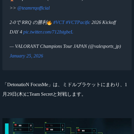
>>
@teamrrqofficial
2-0で RRQ の勝利
#VCT
#VCTPacific
2026 Kickoff
DAY 4
pic.twitter.com/712IstgbeL
— VALORANT Champions Tour JAPAN (@valesports_jp)
January 25, 2026
「DetonatioN FocusMe」は、ミドルブラケットにまわり、1
月29日(木)にTeam Secretと対戦します。