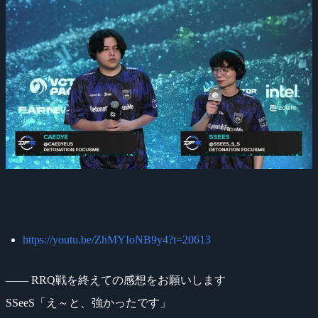
https://youtu.be/ZhMYIoNB9y4?t=20613
―― RRQ戦を終えての感想をお願いします
SSeeS「え～と、強かったです」