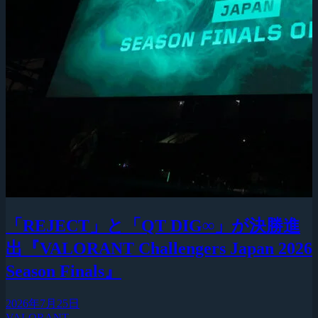
「REJECT」と「QT DIG∞」が決勝進
出『VALORANT Challengers Japan 2026
Season Finals』
2026年7月25日
VALORANT