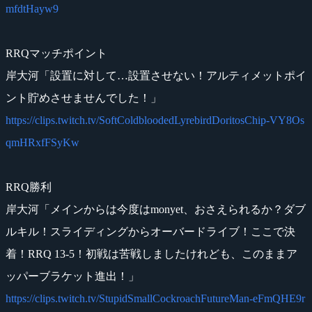
mfdtHayw9
RRQマッチポイント
岸大河「設置に対して…設置させない！アルティメットポイ
ント貯めさせませんでした！」
https://clips.twitch.tv/SoftColdbloodedLyrebirdDoritosChip-VY8Os
qmHRxfFSyKw
RRQ勝利
岸大河「メインからは今度はmonyet、おさえられるか？ダブ
ルキル！スライディングからオーバードライブ！ここで決
着！RRQ 13-5！初戦は苦戦しましたけれども、このままア
ッパーブラケット進出！」
https://clips.twitch.tv/StupidSmallCockroachFutureMan-eFmQHE9r