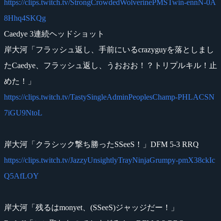
https://clips.twitch.tv/StrongCrowdedWolverinePMSTwin-ennN-0A
8Hhq4SKQg
Caedye 3連続ヘッドショット
岸大河「フラッシュ返し、手前にいるcrazyguyを落としまし
たCaedye、フラッシュ返し、うおおお！？トリプルキル！止
めた！」
https://clips.twitch.tv/TastySingleAdminPeoplesChamp-PHLACSN
7iGU9NtoL
岸大河「クラシック撃ち勝ったSSeeS！」DFM 5-3 RRQ
https://clips.twitch.tv/JazzyUnsightlyTrayNinjaGrumpy-pmX38ckIc
Q5AfLOY
岸大河「残るはmonyet、(SSeeS)ジャッジだー！」