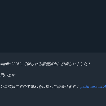
 in Mongolia 2026にて催される親善試合に招待されました！
思います
チンコ勝負ですので勝利を目指して頑張ります！
pic.twitter.com