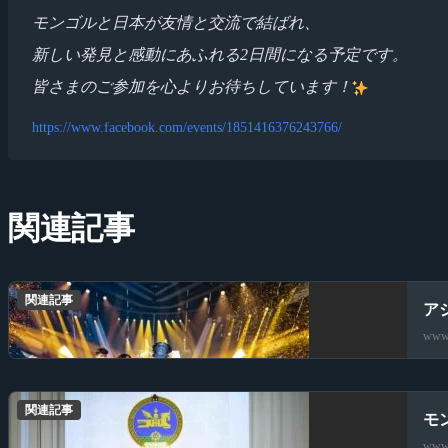
モンゴルと日本が友情と交流で結ばれ、
新しい発見と感動にあふれる2日間になる予定です。
皆さまのご参加を心よりお待ちしています！
https://www.facebook.com/events/1851416376243766/
関連記事
関連記事
アジ
www.
関連記事
モ
www.