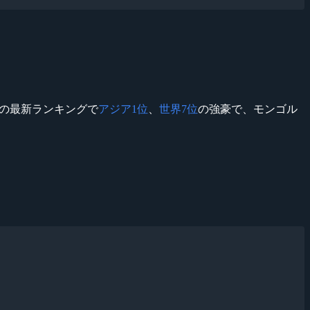
年5月の最新ランキングで
アジア1位
、
世界7位
の強豪で、モンゴル