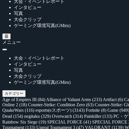
大会・イベントレポート
インタビュー
写真
大会クリップ
ゲーミング環境写真(GMiru)
メニュー
大会・イベントレポート
インタビュー
写真
大会クリップ
ゲーミング環境写真(GMiru)
カテゴリー
Age of Empires III
(84)
Alliance of Valiant Arms
(233)
Artifact
(6)
Ca
Online 2
(18)
Counter-Strike: Condition Zero
(63)
Counter-Strike: G
QuakeWars
(116)
esports(eスポーツ)
(3143)
Fortnite
(8)
Game
(949
Dead
(154)
negitaku
(329)
Overwatch
(314)
Painkiller
(133)
PC・
Rainbow Six Siege
(19)
SPECIAL FORCE
(41)
SPECIAL FORCE
Tournament
(133)
Unreal Tournament 3
(47)
VALORANT
(1139)
Wa