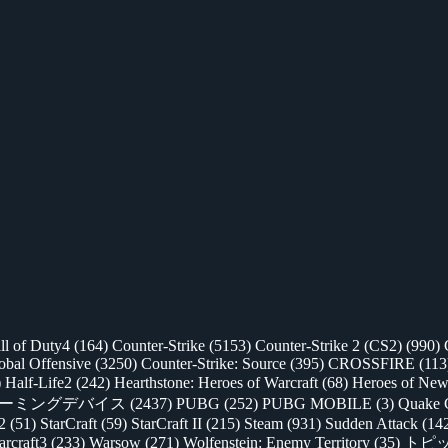
ll of Duty4
(164)
Counter-Strike
(5153)
Counter-Strike 2 (CS2)
(990)
lobal Offensive
(3250)
Counter-Strike: Source
(395)
CROSSFIRE
(113
)
Half-Life2
(242)
Hearthstone: Heroes of Warcraft
(68)
Heroes of New
ゲーミングデバイス
(2437)
PUBG
(252)
PUBG MOBILE
(3)
Quake 
 2
(51)
StarCraft
(59)
StarCraft II
(215)
Steam
(931)
Sudden Attack
(14
rcraft3
(233)
Warsow
(271)
Wolfenstein: Enemy Territory
(35)
トピ