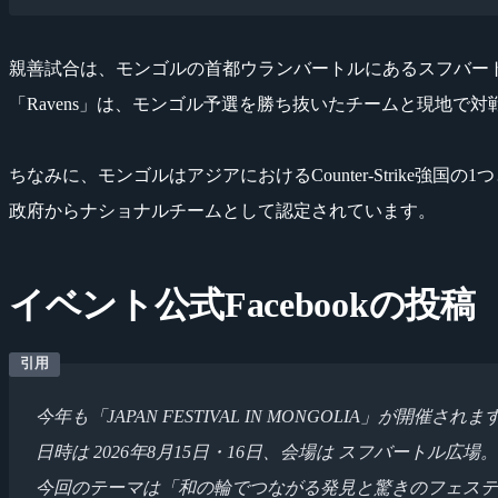
親善試合は、モンゴルの首都ウランバートルにあるスフバー
「Ravens」は、モンゴル予選を勝ち抜いたチームと現地で
ちなみに、モンゴルはアジアにおけるCounter-Strike強国の
政府からナショナルチームとして認定されています。
イベント公式Facebookの投稿
今年も「JAPAN FESTIVAL IN MONGOLIA」が開催されま
日時は 2026年8月15日・16日、会場は スフバートル広場。
今回のテーマは「和の輪でつながる発見と驚きのフェステ