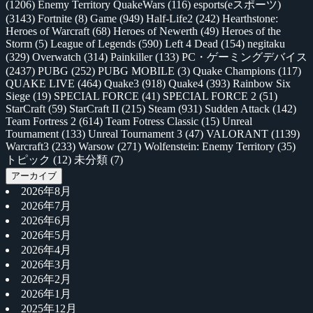
(1206)
Enemy Territory QuakeWars
(116)
esports(eスポーツ)
(3143)
Fortnite
(8)
Game
(949)
Half-Life2
(242)
Hearthstone:
Heroes of Warcraft
(68)
Heroes of Newerth
(49)
Heroes of the
Storm
(5)
League of Legends
(590)
Left 4 Dead
(154)
negitaku
(329)
Overwatch
(314)
Painkiller
(133)
PC・ゲーミングデバイス
(2437)
PUBG
(252)
PUBG MOBILE
(3)
Quake Champions
(117)
QUAKE LIVE
(464)
Quake3
(918)
Quake4
(393)
Rainbow Six
Siege
(19)
SPECIAL FORCE
(41)
SPECIAL FORCE 2
(51)
StarCraft
(59)
StarCraft II
(215)
Steam
(931)
Sudden Attack
(142)
Team Fortress 2
(614)
Team Fotress Classic
(15)
Unreal
Tournament
(133)
Unreal Tournament 3
(47)
VALORANT
(1139)
Warcraft3
(233)
Warsow
(271)
Wolfenstein: Enemy Territory
(35)
トピック
(12)
未分類
(7)
アーカイブ
2026年8月
2026年7月
2026年6月
2026年5月
2026年4月
2026年3月
2026年2月
2026年1月
2025年12月