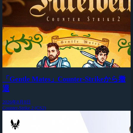
「Gentle Mates」Counter-Strikeから撤
退
2026年8月8日
Counter-Strike 2 (CS2)