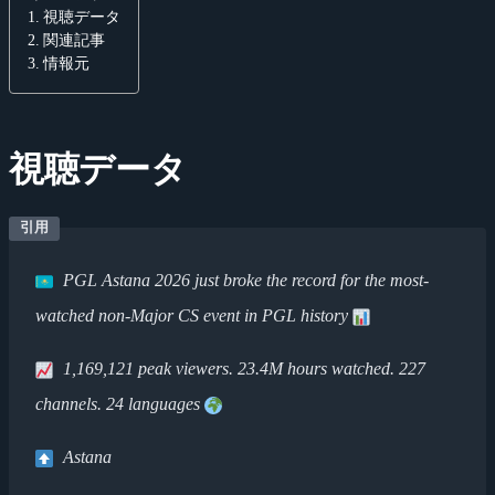
視聴データ
関連記事
情報元
視聴データ
PGL Astana 2026 just broke the record for the most-
watched non-Major CS event in PGL history
1,169,121 peak viewers. 23.4M hours watched. 227
channels. 24 languages
Astana