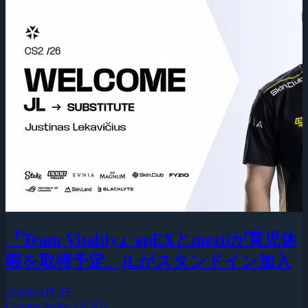
『Team Vitality』apEXとmeziiが育児休
暇を取得予定、jLがスタンドイン加入
2026年8月5日
Counter-Strike 2 (CS2)