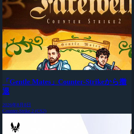
「Gentle Mates」Counter-Strikeから撤
退
2026年8月8日
Counter-Strike 2 (CS2)