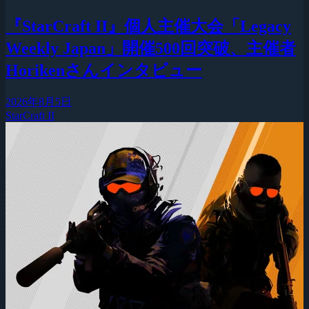
『StarCraft II』個人主催大会「Legacy
Weekly Japan」開催500回突破、主催者
Horikenさんインタビュー
2026年8月5日
StarCraft II