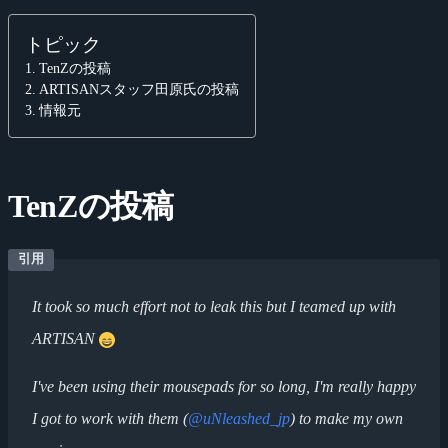
トピック
TenZの投稿
ARTISANスタッフ田原氏の投稿
情報元
TenZの投稿
It took so much effort not to leak this but I teamed up with
ARTISAN
I've been using their mousepads for so long, I'm really happy
I got to work with them (
@uNleashed_jp
) to make my own