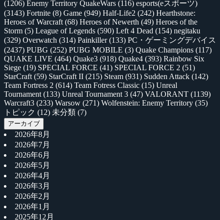
(1206)
Enemy Territory QuakeWars
(116)
esports(eスポーツ)
(3143)
Fortnite
(8)
Game
(949)
Half-Life2
(242)
Hearthstone:
Heroes of Warcraft
(68)
Heroes of Newerth
(49)
Heroes of the
Storm
(5)
League of Legends
(590)
Left 4 Dead
(154)
negitaku
(329)
Overwatch
(314)
Painkiller
(133)
PC・ゲーミングデバイス
(2437)
PUBG
(252)
PUBG MOBILE
(3)
Quake Champions
(117)
QUAKE LIVE
(464)
Quake3
(918)
Quake4
(393)
Rainbow Six
Siege
(19)
SPECIAL FORCE
(41)
SPECIAL FORCE 2
(51)
StarCraft
(59)
StarCraft II
(215)
Steam
(931)
Sudden Attack
(142)
Team Fortress 2
(614)
Team Fotress Classic
(15)
Unreal
Tournament
(133)
Unreal Tournament 3
(47)
VALORANT
(1139)
Warcraft3
(233)
Warsow
(271)
Wolfenstein: Enemy Territory
(35)
トピック
(12)
未分類
(7)
アーカイブ
2026年8月
2026年7月
2026年6月
2026年5月
2026年4月
2026年3月
2026年2月
2026年1月
2025年12月