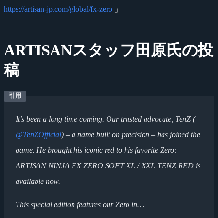
https://artisan-jp.com/global/fx-zero
」
ARTISANスタッフ田原氏の投
稿
It’s been a long time coming. Our trusted advocate, TenZ (
@TenZOfficial
) – a name built on precision – has joined the
game. He brought his iconic red to his favorite Zero:
ARTISAN NINJA FX ZERO SOFT XL / XXL TENZ RED is
available now.
This special edition features our Zero in…