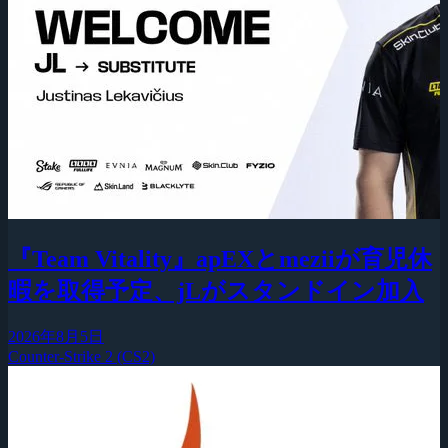
『Team Vitality』apEXとmeziiが育児休
暇を取得予定、jLがスタンドイン加入
2026年8月5日
Counter-Strike 2 (CS2)