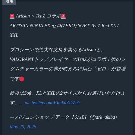
Artisan × TenZ コラボ
ARTISAN NINJA FX ゼロ(ZERO) SOFT TenZ Red XL /
XXL
プロシーンで絶大な支持を集めるArtisanと、
VALORANTトッププレイヤーのTenZがコラボ！彼のシ
グネチャーカラーの赤が映える特別な「ゼロ」が登場
です
硬度はSoft。XLとXXLの2サイズからお選びいただけま
す。…
pic.twitter.com/PImknZDZnY
— パソコンショップ アーク【公式】 (@ark_akiba)
May 20, 2026