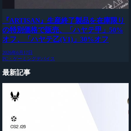
『ARTISAN』生産終了製品を在庫限り
の特別価格で販売、「ハヤテ甲」50%
オフ、「ハヤテ乙(V1)」30%オフ
2026年6月17日
PC・ゲーミングデバイス
最新記事