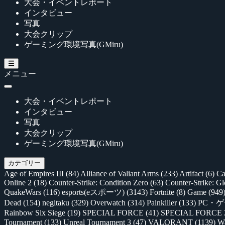
大会・イベントレポート
インタビュー
写真
大会クリップ
ゲーミング環境写真(GMiru)
メニュー
大会・イベントレポート
インタビュー
写真
大会クリップ
ゲーミング環境写真(GMiru)
カテゴリー
Age of Empires III
(84)
Alliance of Valiant Arms
(233)
Artifact
(6)
Ca
Online 2
(18)
Counter-Strike: Condition Zero
(63)
Counter-Strike: G
QuakeWars
(116)
esports(eスポーツ)
(3143)
Fortnite
(8)
Game
(949
Dead
(154)
negitaku
(329)
Overwatch
(314)
Painkiller
(133)
PC・
Rainbow Six Siege
(19)
SPECIAL FORCE
(41)
SPECIAL FORCE
Tournament
(133)
Unreal Tournament 3
(47)
VALORANT
(1139)
Wa