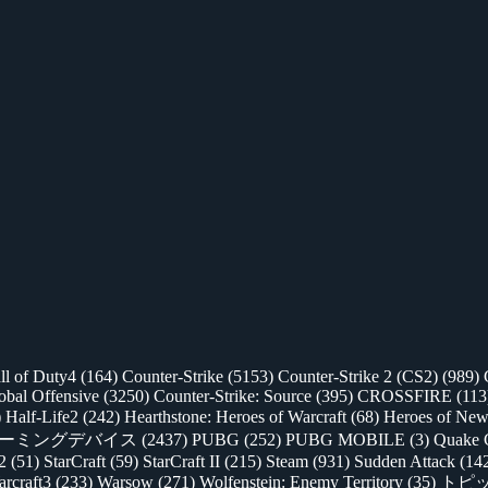
ll of Duty4
(164)
Counter-Strike
(5153)
Counter-Strike 2 (CS2)
(989)
lobal Offensive
(3250)
Counter-Strike: Source
(395)
CROSSFIRE
(113
)
Half-Life2
(242)
Hearthstone: Heroes of Warcraft
(68)
Heroes of New
ゲーミングデバイス
(2437)
PUBG
(252)
PUBG MOBILE
(3)
Quake 
 2
(51)
StarCraft
(59)
StarCraft II
(215)
Steam
(931)
Sudden Attack
(14
rcraft3
(233)
Warsow
(271)
Wolfenstein: Enemy Territory
(35)
トピ