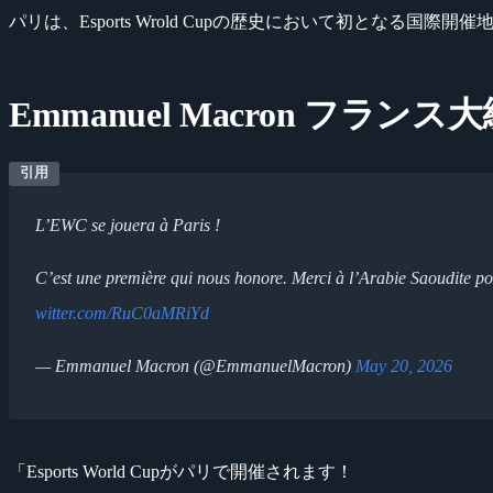
パリは、Esports Wrold Cupの歴史において初となる国際開
Emmanuel Macron フラン
L’EWC se jouera à Paris !
C’est une première qui nous honore. Merci à l’Arabie Saoudite p
witter.com/RuC0aMRiYd
— Emmanuel Macron (@EmmanuelMacron)
May 20, 2026
「Esports World Cupがパリで開催されます！